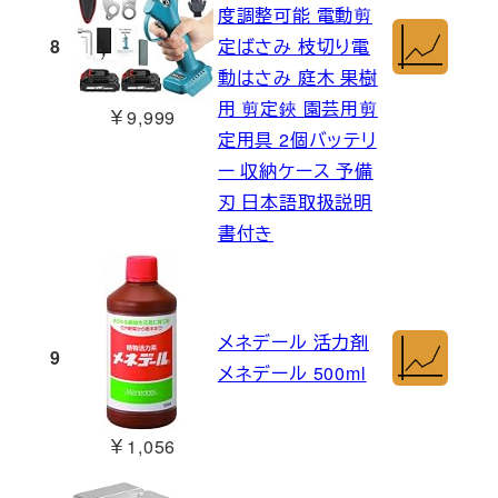
度調整可能 電動剪
8
定ばさみ 枝切り電
動はさみ 庭木 果樹
用 剪定鋏 園芸用剪
￥9,999
定用具 2個バッテリ
ー 収納ケース 予備
刃 日本語取扱説明
書付き
メネデール 活力剤
9
メネデール 500ml
￥1,056