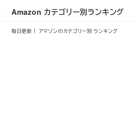
メ
Amazon カテゴリー別ランキング
イ
ン
毎日更新！ アマゾンのカテゴリー別 ランキング
コ
ン
テ
ン
ツ
へ
移
動