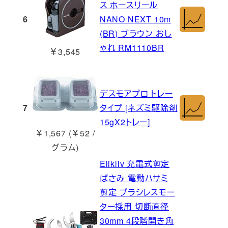
ス ホースリール
6
NANO NEXT 10m
(BR) ブラウン おし
ゃれ RM1110BR
￥3,545
デスモアプロ トレー
7
タイプ [ネズミ駆除剤
15gX2トレー]
￥1,567 (￥52 /
グラム)
Elikliv 充電式剪定
ばさみ 電動ハサミ
剪定 ブラシレスモー
ター採用 切断直径
30mm 4段階開き角