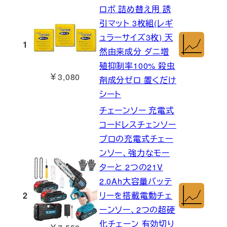
ロボ 詰め替え用 誘
引マット 3枚組(レギ
ュラーサイズ3枚) 天
1
然由来成分 ダニ増
殖抑制率100% 殺虫
￥3,080
剤成分ゼロ 置くだけ
シート
チェーンソー 充電式
コードレスチェンソー
プロの充電式チェー
ンソー、強力なモー
ターと 2つの21V
2.0Ah大容量バッテ
2
リーを搭載電動チェ
ーンソー、2つの超硬
化チェーン 有効切り