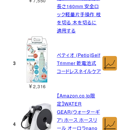
￥7,550
長さ160mm 安全ロ
ック軽量片手操作 枝
を切る 木を切るに
適用する
ペティオ (Petio)Self
3
Trimmer 乾電池式
コードレスネイルケア
￥2,316
【Amazon.co.jp限
定】WATER
GEAR(ウォーターギ
ア) ホース ホースリ
4
ール オーロラnano