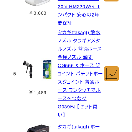
20m RM220WG コ
￥3,663
ンパクト 安心の2年
間保証
タカギ(takagi) 散水
ノズル タフギアメタ
ルノズル 普通ホース
金属ノズル 頑丈
QG555 & ホース ジ
5
ョイント パチットホー
スジョイント 普通ホ
ース ワンタッチでホ
￥1,489
ースをつなぐ
G039FJ 【セット買
い】
タカギ(takagi) ホー