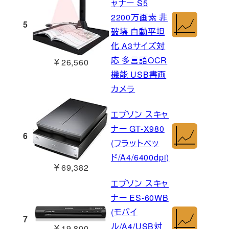
ャナー S5
2200万画素 非
5
破壊 自動平坦
化 A3サイズ対
応 多言語OCR
￥26,560
機能 USB書画
カメラ
エプソン スキャ
ナー GT-X980
6
(フラットベッ
ド/A4/6400dpi)
￥69,382
エプソン スキャ
ナー ES-60WB
(モバイ
7
ル/A4/USB対
￥19,800