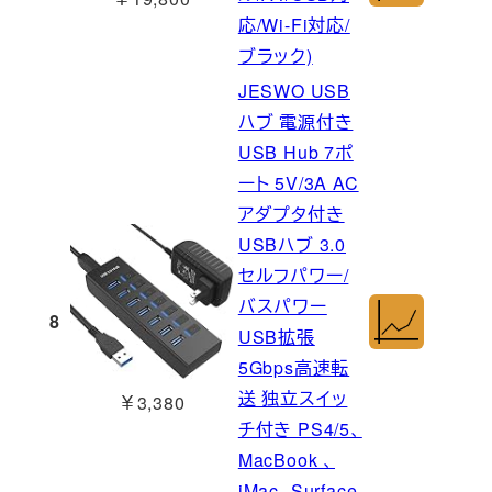
応/Wi-Fi対応/
ブラック)
JESWO USB
ハブ 電源付き
USB Hub 7ポ
ート 5V/3A AC
アダプタ付き
USBハブ 3.0
セルフパワー/
バスパワー
8
USB拡張
5Gbps高速転
送 独立スイッ
￥3,380
チ付き PS4/5、
MacBook 、
iMac、Surface