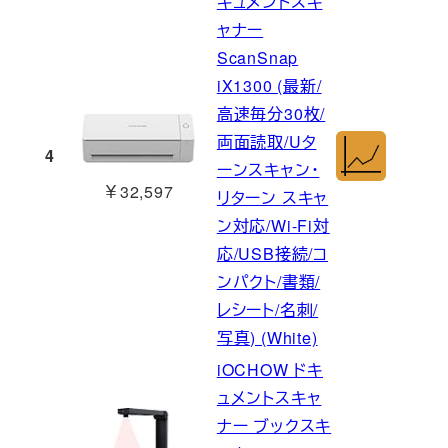
キュメントスキ
ャナー
ScanSnap
iX1300 (最新/
高速毎分30枚/
両面読取/Uタ
4
ーンスキャン・
￥32,597
リターン スキャ
ン対応/Wi-Fi対
応/USB接続/コ
ンパクト/書類/
レシート/名刺/
写真) (White)
iOCHOW ドキ
ュメントスキャ
ナー ブックスキ