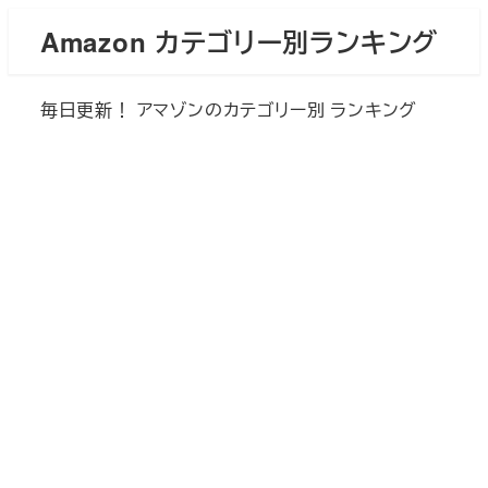
メ
Amazon カテゴリー別ランキング
イ
ン
毎日更新！ アマゾンのカテゴリー別 ランキング
コ
ン
テ
ン
ツ
へ
移
動