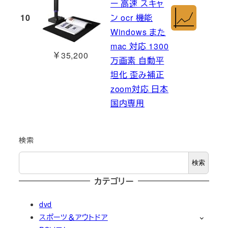
ー 高速 スキャ
10
ン ocr 機能
Windows また
mac 対応 1300
￥35,200
万画素 自動平
坦化 歪み補正
zoom対応 日本
国内専用
検索
検索
カテゴリー
dvd
スポーツ＆アウトドア