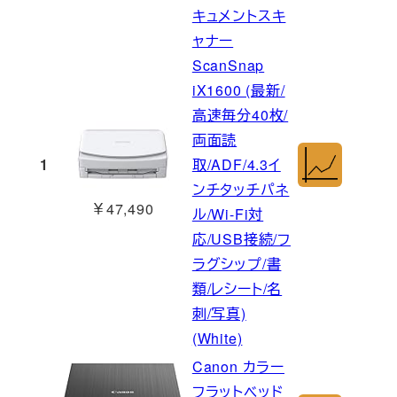
キュメントスキ
ャナー
ScanSnap
iX1600 (最新/
高速毎分40枚/
両面読
1
取/ADF/4.3イ
ンチタッチパネ
￥47,490
ル/Wi-Fi対
応/USB接続/フ
ラグシップ/書
類/レシート/名
刺/写真)
(White)
Canon カラー
フラットベッド