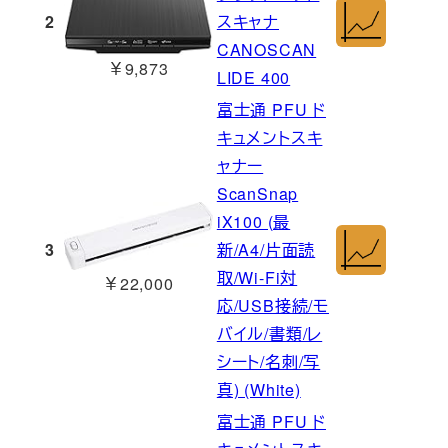
2
スキャナ
CANOSCAN
￥9,873
LIDE 400
富士通 PFU ド
キュメントスキ
ャナー
ScanSnap
iX100 (最
3
新/A4/片面読
取/Wi-Fi対
￥22,000
応/USB接続/モ
バイル/書類/レ
シート/名刺/写
真) (White)
富士通 PFU ド