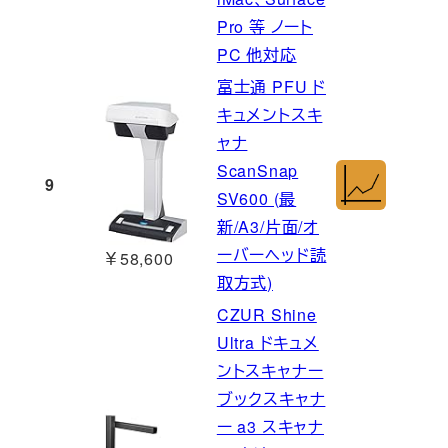
Pro 等 ノート
PC 他対応
富士通 PFU ド
キュメントスキ
ャナ
ScanSnap
9
SV600 (最
新/A3/片面/オ
ーバーヘッド読
￥58,600
取方式)
CZUR Shine
Ultra ドキュメ
ントスキャナー
ブックスキャナ
ー a3 スキャナ