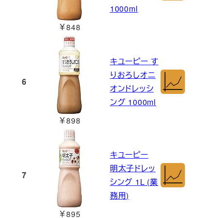
1000ml
￥848
キユーピー す
りおろしオニ
6
オンドレッシ
ング 1000ml
￥898
キユーピー
明太子ドレッ
7
シング 1L (業
務用)
￥895