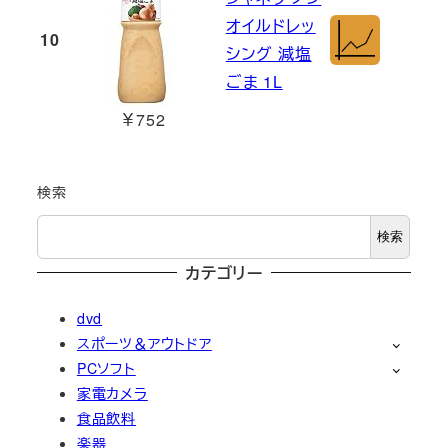
オイルドレッ
10
シング 減塩
ごま 1L
￥752
検索
検索
カテゴリー
dvd
スポーツ＆アウトドア
PCソフト
家電カメラ
食品飲料
楽器