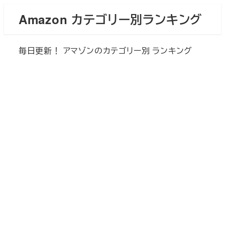
メ
Amazon カテゴリー別ランキング
イ
ン
毎日更新！ アマゾンのカテゴリー別 ランキング
コ
ン
テ
ン
ツ
へ
移
動