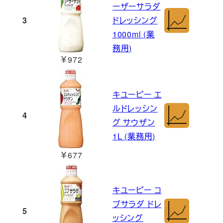
ーザーサラダ
3
ドレッシング
1000ml (業
務用)
￥972
キユーピー エ
ルドレッシン
4
グ サウザン
1L (業務用)
￥677
キユーピー コ
ブサラダ ドレ
5
ッシング