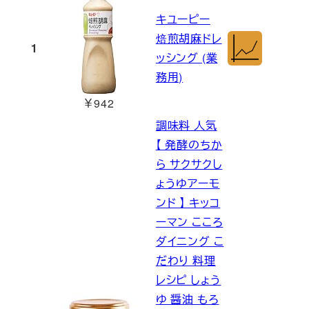
キユーピー
焙煎胡麻ドレ
1
ッシング (業
務用)
￥942
調味料 人気
【 発酵のちか
ら サクサクし
ょうゆアーモ
ンド 】 キッコ
ーマン こころ
ダイニング こ
だわり 料理
レシピ しょう
ゆ 醤油 もろ