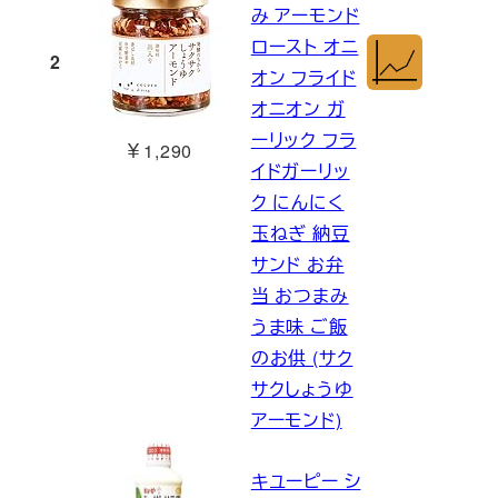
み アーモンド
ロースト オニ
2
オン フライド
オニオン ガ
ーリック フラ
￥1,290
イドガーリッ
ク にんにく
玉ねぎ 納豆
サンド お弁
当 おつまみ
うま味 ご飯
のお供 (サク
サクしょうゆ
アーモンド)
キユーピー シ