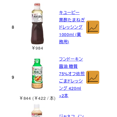
キユーピー
黒酢たまねぎ
8
ドレッシング
1000ml (業
務用)
￥984
フンドーキン
醤油 糖質
75%オフ焙煎
9
ごまドレッシ
ング 420ml
×2本
￥844 (￥422 / 本)
ジャネフ ノン