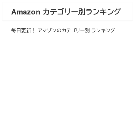
メ
Amazon カテゴリー別ランキング
イ
ン
毎日更新！ アマゾンのカテゴリー別 ランキング
コ
ン
テ
ン
ツ
へ
移
動