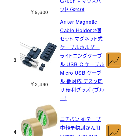
G703h + マウスパ
ッド G240f
￥9,600
Anker Magnetic
Cable Holder 2個
セット マグネット式
ケーブルホルダー
ライトニングケーブ
3
ル USB-C ケーブル
Micro USB ケーブ
ル 他対応 デスク周
￥2,490
り 便利グッズ (ブル
ー)
ニチバン 布テープ
中軽量物封かん用
4