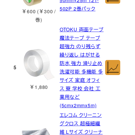
50mm×25m 121-
502P 2巻パック
￥600 (￥300 /
巻)
OTOKU 両面テープ
魔法テープ テープ
超強力 のり残らず
繰り返し はがせる
防水 強力 滑り止め
5
洗濯可能 多機能 多
サイズ 家庭 オフィ
￥1,880
ス 寮 学校 会社 工
業用など
(5cmx2mmx5m)
エレコム クリーニン
グクロス 超極細繊
維 Lサイズ クリーナ