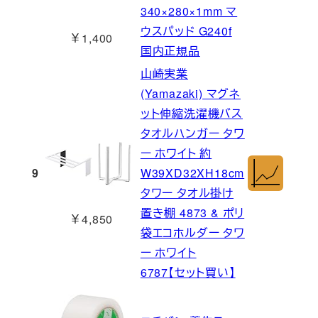
340×280×1mm マ
ウスパッド G240f
￥1,400
国内正規品
山崎実業
(Yamazaki) マグネ
ット伸縮洗濯機バス
タオルハンガー タワ
ー ホワイト 約
9
W39XD32XH18cm
タワー タオル掛け
置き棚 4873 & ポリ
￥4,850
袋エコホルダー タワ
ー ホワイト
6787【セット買い】