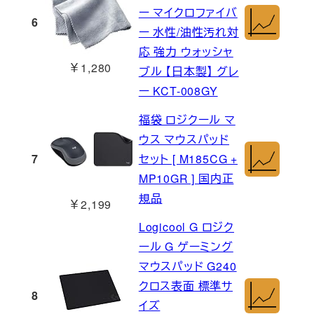
ー マイクロファイバ
6
ー 水性/油性汚れ対
応 強力 ウォッシャ
￥1,280
ブル 【日本製】 グレ
ー KCT-008GY
福袋 ロジクール マ
ウス マウスパッド
7
セット [ M185CG +
MP10GR ] 国内正
規品
￥2,199
Logicool G ロジク
ール G ゲーミング
マウスパッド G240
クロス表面 標準サ
8
イズ