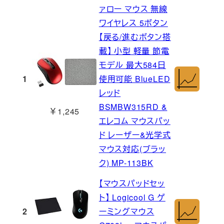
ァロー マウス 無線
ワイヤレス 5ボタン
【戻る/進むボタン搭
載】 小型 軽量 節電
モデル 最大584日
1
使用可能 BlueLED
レッド
BSMBW315RD &
￥1,245
エレコム マウスパッ
ド レーザー&光学式
マウス対応(ブラッ
ク) MP-113BK
【マウスパッドセッ
ト】 Logicool G ゲ
2
ーミングマウス