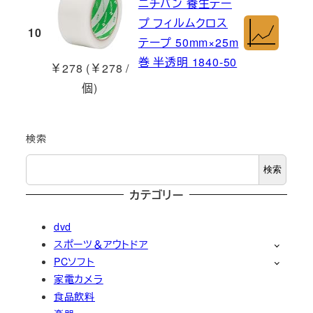
ニチバン 養生テー
プ フィルムクロス
10
テープ 50mm×25m
巻 半透明 1840-50
￥278 (￥278 /
個)
検索
検索
カテゴリー
dvd
スポーツ＆アウトドア
PCソフト
家電カメラ
食品飲料