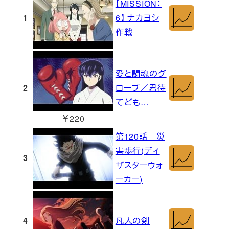
【MISSION：
1
6】 ナカヨシ
作戦
愛と闘魂のグ
2
ローブ／君待
てども…
￥220
第120話 災
害歩行(ディ
3
ザスターウォ
ーカー)
4
凡人の剣