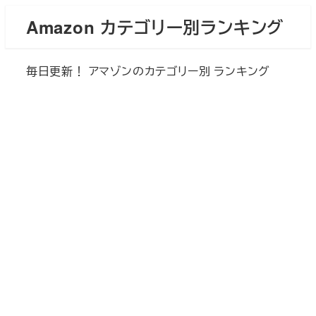
メ
Amazon カテゴリー別ランキング
イ
ン
毎日更新！ アマゾンのカテゴリー別 ランキング
コ
ン
テ
ン
ツ
へ
移
動