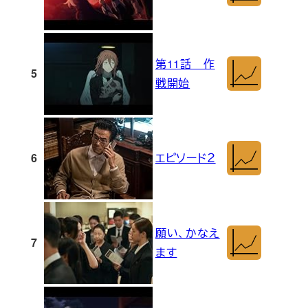
第11話 作
5
戦開始
6
エピソード２
願い、かなえ
7
ます