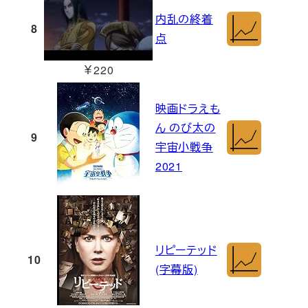
内乱の終着
8
点
￥220
映画ドラえも
ん のび太の
9
宇宙小戦争
2021
リピーテッド
10
(字幕版)