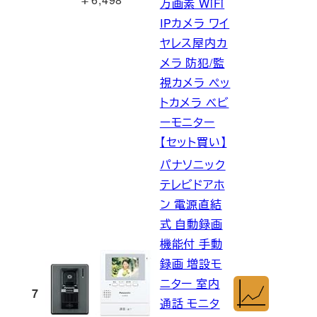
万画素 WiFi
IPカメラ ワイ
ヤレス屋内カ
メラ 防犯/監
視カメラ ペッ
トカメラ ベビ
ーモニター
【セット買い】
パナソニック
テレビドアホ
ン 電源直結
式 自動録画
機能付 手動
録画 増設モ
ニター 室内
7
通話 モニタ