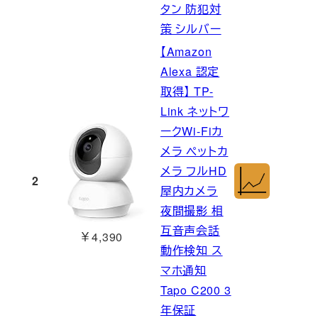
タン 防犯対
策 シルバー
【Amazon
Alexa 認定
取得】 TP-
Link ネットワ
ークWi-Fiカ
メラ ペットカ
メラ フルHD
2
屋内カメラ
夜間撮影 相
互音声会話
￥4,390
動作検知 ス
マホ通知
Tapo C200 3
年保証