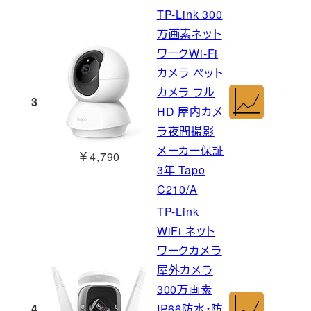
TP-Link 300
万画素ネット
ワークWi-Fi
カメラ ペット
カメラ フル
3
HD 屋内カメ
ラ夜間撮影
メーカー保証
￥4,790
3年 Tapo
C210/A
TP-Link
WiFi ネット
ワークカメラ
屋外カメラ
300万画素
4
IP66防水・防