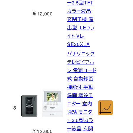
ー3.5型TFT
カラー液晶
￥12,000
玄関子機 露
出型 LEDラ
イト VL-
SE30XLA
パナソニック
テレビドアホ
ン 電源コード
式 自動録画
機能付 手動
録画 増設モ
ニター 室内
8
通話 モニタ
ー3.5型カラ
ー液晶 玄関
￥12,600