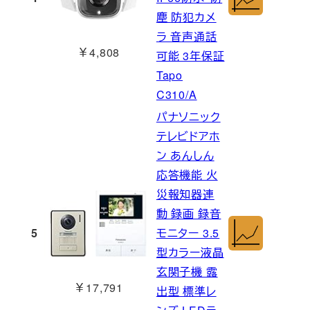
塵 防犯カメ
ラ 音声通話
￥4,808
可能 3年保証
Tapo
C310/A
パナソニック
テレビドアホ
ン あんしん
応答機能 火
災報知器連
動 録画 録音
5
モニター 3.5
型カラー液晶
玄関子機 露
￥17,791
出型 標準レ