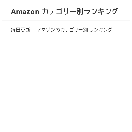
メ
Amazon カテゴリー別ランキング
イ
ン
毎日更新！ アマゾンのカテゴリー別 ランキング
コ
ン
テ
ン
ツ
へ
移
動