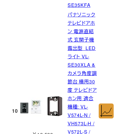
SE35KFA
パナソニック
テレビドアホ
ン 電源直結
式 玄関子機
露出型 LED
ライト VL-
SE30XLA &
カメラ角度調
節台 横用30
度 テレビドア
ホン用 適合
機種: VL-
10
V574L-N /
VH573L-H /
V572L-S /