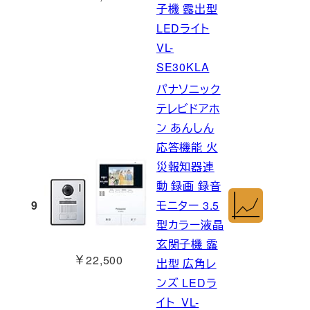
子機 露出型
LEDライト
VL-
SE30KLA
パナソニック
テレビドアホ
ン あんしん
応答機能 火
災報知器連
動 録画 録音
9
モニター 3.5
型カラー液晶
玄関子機 露
￥22,500
出型 広角レ
ンズ LEDラ
イト VL-