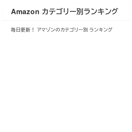
メ
Amazon カテゴリー別ランキング
イ
ン
毎日更新！ アマゾンのカテゴリー別 ランキング
コ
ン
テ
ン
ツ
へ
移
動