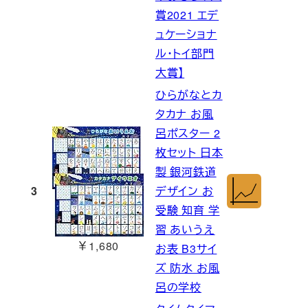
賞2021 エデ
ュケーショナ
ル・トイ部門
大賞】
ひらがなとカ
タカナ お風
呂ポスター 2
枚セット 日本
製 銀河鉄道
3
デザイン お
受験 知育 学
習 あいうえ
￥1,680
お表 B3サイ
ズ 防水 お風
呂の学校