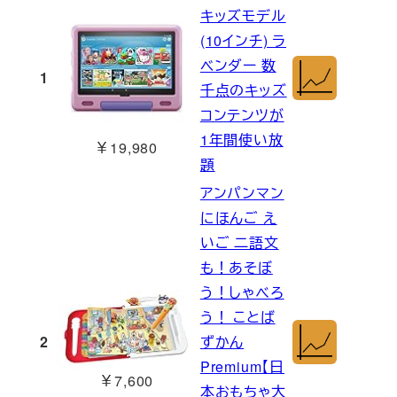
キッズモデル
(10インチ) ラ
ベンダー 数
1
千点のキッズ
コンテンツが
1年間使い放
￥19,980
題
アンパンマン
にほんご え
いご 二語文
も！あそぼ
う！しゃべろ
う！ ことば
2
ずかん
Premium【日
￥7,600
本おもちゃ大