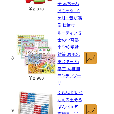
子 赤ちゃん
￥2,873
おもちゃ 10
ヶ月~ 音が鳴
る 仕掛け
ルーティン博
士の学習塾
小学校受験
対策 お風呂
8
ポスター 小
学生 幼稚園
モンテッソー
￥2,980
リ
くもん出版 く
もんの玉そろ
ばん120 知
9
育玩具 おも