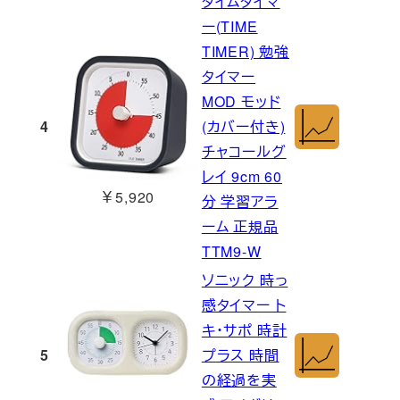
タイムタイマ
ー(TIME
TIMER) 勉強
タイマー
MOD モッド
4
(カバー付き)
チャコールグ
レイ 9cm 60
￥5,920
分 学習アラ
ーム 正規品
TTM9-W
ソニック 時っ
感タイマー ト
キ・サポ 時計
5
プラス 時間
の経過を実