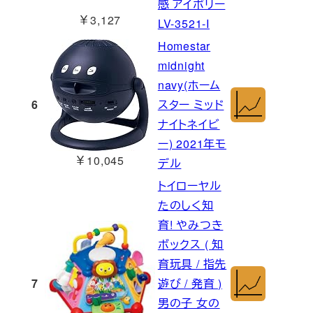
感 アイボリー
￥3,127
LV-3521-I
Homestar
midnight
navy(ホーム
6
スター ミッド
ナイトネイビ
ー) 2021年モ
￥10,045
デル
トイローヤル
たのしく知
育! やみつき
ボックス ( 知
育玩具 / 指先
7
遊び / 発育 )
男の子 女の