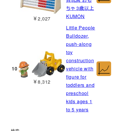
ちゃ 3歳以上
KUMON
￥2,027
Little People
Bulldozer,
push-along
toy
construction
10
vehicle with
figure for
￥8,312
toddlers and
preschool
kids ages 1
to 5 years
検索