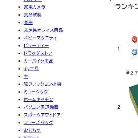
ランキ
家電カメラ
食品飲料
楽器
文房具オフィス用品
ベビーマタニティ
ビューティー
1
ドラッグストア
カーバイク用品
diy工具
￥2,7
本
服ファッション小物
ミュージック
ホームキッチン
2
パソコン周辺機器
スポーツアウトドア
シューズバッグ
おもちゃ
tvゲーム