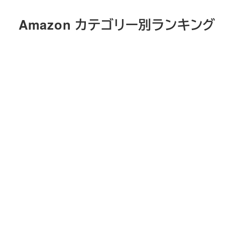
メ
Amazon カテゴリー別ランキング
イ
ン
コ
ン
テ
ン
ツ
へ
移
動