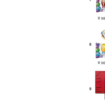
￥98
8
￥96
9