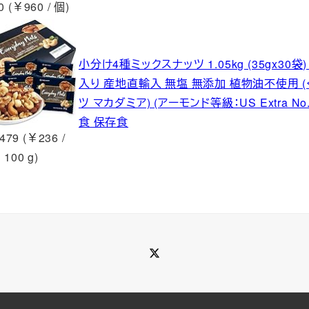
 (￥960 / 個)
小分け4種ミックスナッツ 1.05kg (35gx30
入り 産地直輸入 無塩 無添加 植物油不使用 
ツ マカダミア) (アーモンド等級：US Extra 
食 保存食
479 (￥236 /
100 g)
Twitter