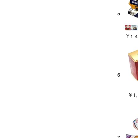
5
￥1,4
6
￥1,
7