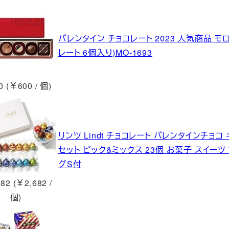
バレンタイン チョコレート 2023 人気商品 
レート 6個入り)MO-1693
 (￥600 / 個)
リンツ Lindt チョコレート バレンタインチョ
セット ピック&ミックス 23個 お菓子 スイー
グS付
82 (￥2,682 /
個)