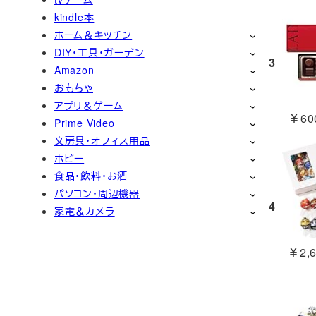
kindle本
ホーム＆キッチン
DIY・工具・ガーデン
3
Amazon
おもちゃ
アプリ＆ゲーム
￥600
Prime Video
文房具・オフィス用品
ホビー
食品・飲料・お酒
パソコン・周辺機器
4
家電＆カメラ
￥2,6