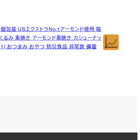
袋) 個包装 USエクストラNo.1アーモンド使用 箱
(くるみ 素焼き アーモンド素焼き カシューナッ
No.1) おつまみ おやつ 防災食品 非常食 備蓄