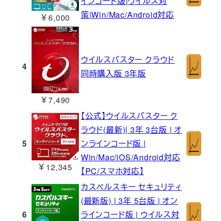
インコード版|ウイルス対
策|Win/Mac/Android対応
￥6,000
ウイルスバスター クラウド
4
同時購入版 3年版
￥7,490
【公式】ウイルスバスター ク
ラウド(最新)| 3年 3台版 | オ
5
ンラインコード版 |
Win/Mac/iOS/Android対応
￥12,345
【PC/スマホ対応】
カスペルスキー セキュリティ
(最新版) | 3年 5台版 | オン
6
ラインコード版 | ウイルス対