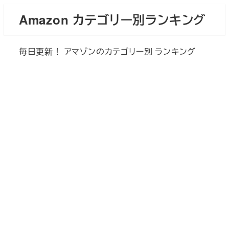
メ
Amazon カテゴリー別ランキング
イ
ン
毎日更新！ アマゾンのカテゴリー別 ランキング
コ
ン
テ
ン
ツ
へ
移
動