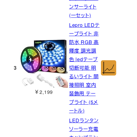
ンサーライト
(一セット)
Lepro LEDテ
ープライト 非
防水 RGB 高
輝度 調光調
色 ledテープ
3
切断可能 明
るいライト 間
接照明 室内
￥2,199
装飾用 テー
プライト (5メ
ートル)
LEDランタン
ソーラー充電