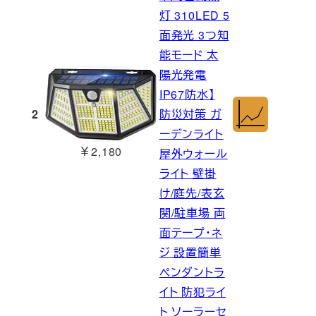
灯 310LED 5
面発光 3つ知
能モード 太
陽光発電
IP67防水】
2
防災対策 ガ
ーデンライト
￥2,180
屋外ウォール
ライト 壁掛
け/庭先/表玄
関/駐車場 両
面テープ・ネ
ジ 設置簡単
ペンダントラ
イト 防犯ライ
ト ソーラーセ