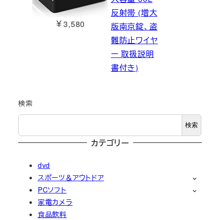
反射帯 (増大
￥3,580
版南京錠、盗
難防止ワイヤ
ー 取扱説明
書付き)
検索
検索
カテゴリー
dvd
スポーツ＆アウトドア
PCソフト
家電カメラ
食品飲料