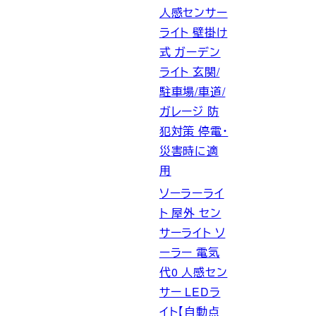
人感センサー
ライト 壁掛け
式 ガーデン
ライト 玄関/
駐車場/車道/
ガレージ 防
犯対策 停電・
災害時に適
用
ソーラーライ
ト 屋外 セン
サーライト ソ
ーラー 電気
代0 人感セン
サー LEDラ
イト【自動点