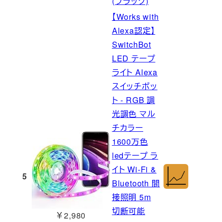
(ブラック)
【Works with
Alexa認定】
SwitchBot
LED テープ
ライト Alexa
スイッチボッ
ト - RGB 調
光調色 マル
チカラー
1600万色
ledテープ ラ
イト Wi-Fi &
5
Bluetooth 間
接照明 5m
切断可能
￥2,980