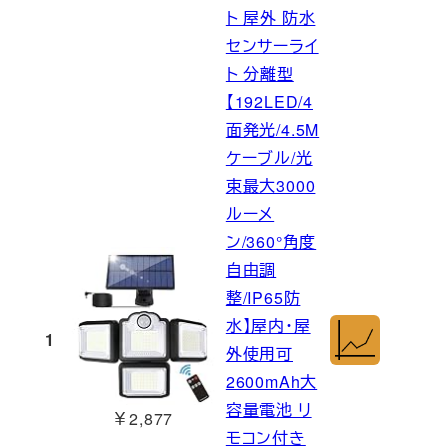
ト 屋外 防水
センサーライ
ト 分離型
【192LED/4
面発光/4.5M
ケーブル/光
束最大3000
ルーメ
ン/360°角度
自由調
整/IP65防
水】屋内・屋
1
外使用可
2600mAh大
容量電池 リ
￥2,877
モコン付き