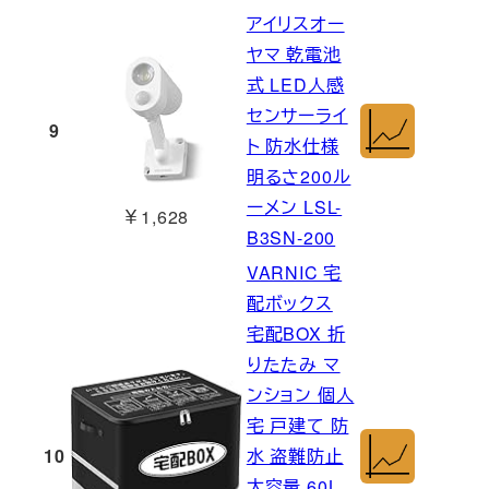
アイリスオー
ヤマ 乾電池
式 LED人感
センサーライ
9
ト 防水仕様
明るさ200ル
ーメン LSL-
￥1,628
B3SN-200
VARNIC 宅
配ボックス
宅配BOX 折
りたたみ マ
ンション 個人
宅 戸建て 防
10
水 盗難防止
大容量 60L