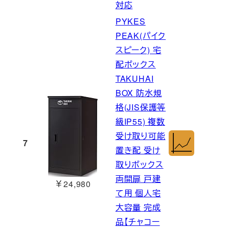
対応
PYKES
PEAK(パイク
スピーク) 宅
配ボックス
TAKUHAI
BOX 防水規
格(JIS保護等
級IP55) 複数
受け取り可能
7
置き配 受け
取りボックス
両開扉 戸建
￥24,980
て用 個人宅
大容量 完成
品【チャコー