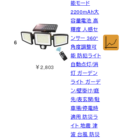
能モード
2200mAh大
容量電池 高
輝度 人感セ
ンサー 360°
6
角度調整可
能 防犯ライト
自動点灯/消
￥2,803
灯 ガーデン
ライト ガーデ
ン/壁掛け/庭
先/表玄関/駐
車場/停電時
適用 防災ラ
イト 地震 津
波 台風 防災