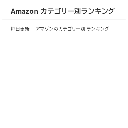
メ
Amazon カテゴリー別ランキング
イ
ン
毎日更新！ アマゾンのカテゴリー別 ランキング
コ
ン
テ
ン
ツ
へ
移
動