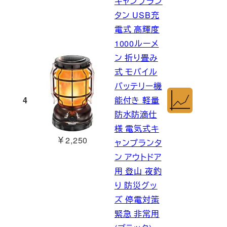
キャンプラン
タン USB充
電式 高輝度
1000ルーメ
ン 折り畳み
式 モバイル
バッテリー機
4
能付き 軽量
防水防滴仕
様 電気式キ
￥2,250
ャンプランタ
ン アウトドア
用 登山 夜釣
り 防災グッ
ズ 停電対策
緊急 非常用