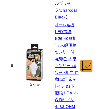
ルブラッ
ク/Charcoal
Black】
オーム電機
LED電球
E26 40形相
当 人感明暗
センサー付
電球色 人感
8
センサー 40
ワット相当 自
動点灯 玄関
￥982
トイレ 廊下
階段 LDA5L-
G R51 06-
4463 OHM