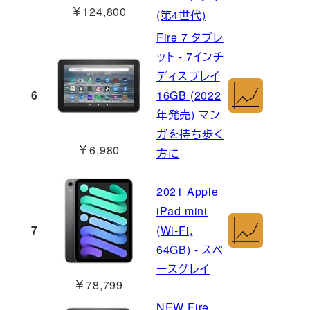
￥124,800
(第4世代)
Fire 7 タブレ
ット - 7インチ
ディスプレイ
6
16GB (2022
年発売) マン
ガを持ち歩く
￥6,980
方に
2021 Apple
iPad mini
7
(Wi-Fi,
64GB) - スペ
ースグレイ
￥78,799
NEW Fire