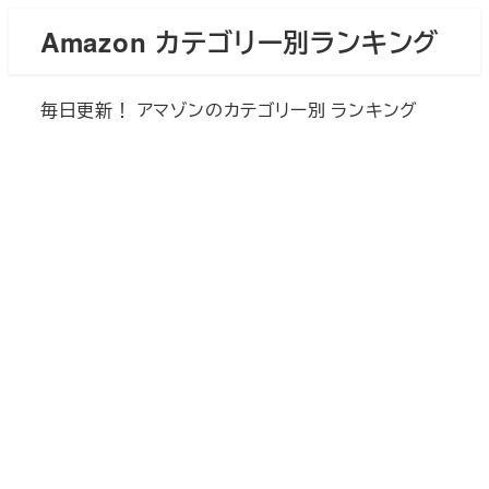
メ
Amazon カテゴリー別ランキング
イ
ン
毎日更新！ アマゾンのカテゴリー別 ランキング
コ
ン
テ
ン
ツ
へ
移
動