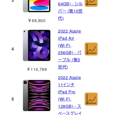
3
64GB) - シル
バー (第10世
代)
￥68,800
2022 Apple
iPad Air
(Wi-Fi,
4
256GB) - パ
ープル (第5
世代)
￥116,799
2022 Apple
11インチ
iPad Pro
5
(Wi-Fi,
128GB) - ス
ペースグレイ