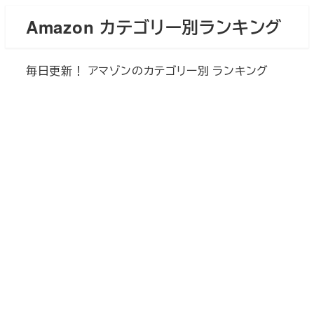
メ
Amazon カテゴリー別ランキング
イ
ン
毎日更新！ アマゾンのカテゴリー別 ランキング
コ
ン
テ
ン
ツ
へ
移
動