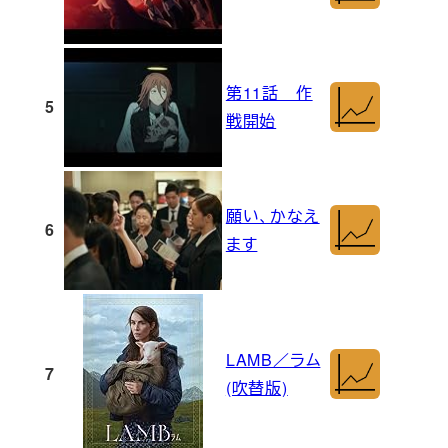
第11話 作
5
戦開始
願い、かなえ
6
ます
LAMB／ラム
7
(吹替版)