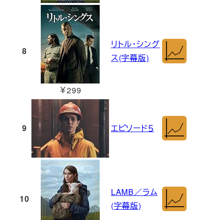
リトル・シング
8
ス(字幕版)
￥299
9
エピソード５
LAMB／ラム
10
(字幕版)