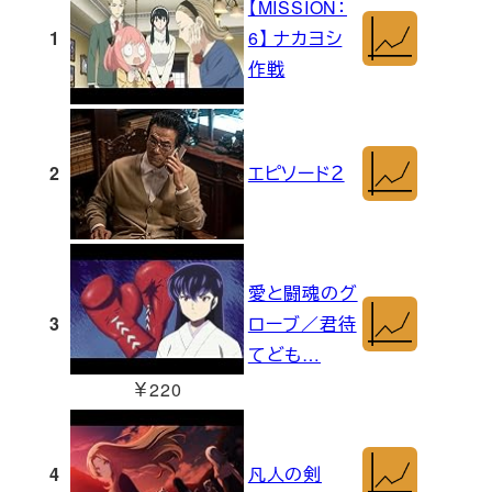
【MISSION：
1
6】 ナカヨシ
作戦
2
エピソード２
愛と闘魂のグ
3
ローブ／君待
てども…
￥220
4
凡人の剣