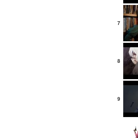
7
8
9