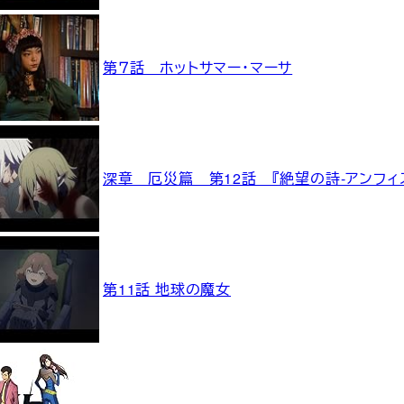
第７話 ホットサマー・マーサ
深章 厄災篇 第12話 『絶望の詩-アンフィス
第11話 地球の魔女