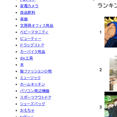
ランキ
家電カメラ
食品飲料
楽器
文房具オフィス用品
1
ベビーマタニティ
ビューティー
ドラッグストア
カーバイク用品
diy工具
本
2
服ファッション小物
ミュージック
ホームキッチン
パソコン周辺機器
スポーツアウトドア
シューズバッグ
3
おもちゃ
tvゲーム