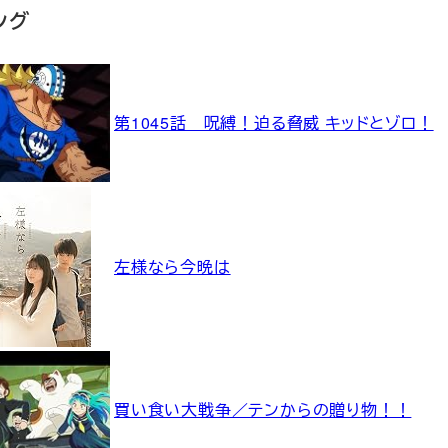
ング
第1045話 呪縛！迫る脅威 キッドとゾロ！
左様なら今晩は
買い食い大戦争／テンからの贈り物！！