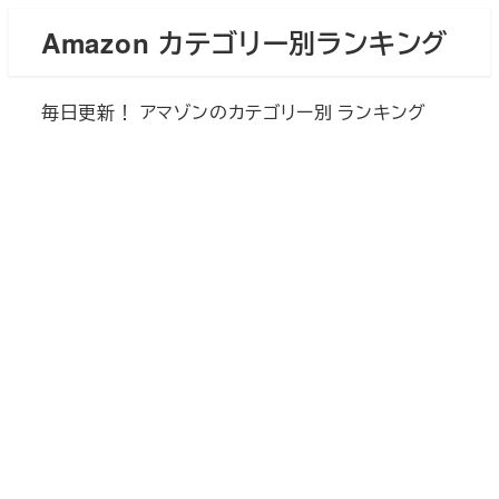
メ
Amazon カテゴリー別ランキング
イ
ン
毎日更新！ アマゾンのカテゴリー別 ランキング
コ
ン
テ
ン
ツ
へ
移
動