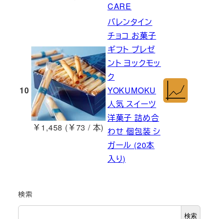
CARE
バレンタイン
チョコ お菓子
ギフト プレゼ
ント ヨックモッ
ク
10
YOKUMOKU
人気 スイーツ
洋菓子 詰め合
￥1,458 (￥73 / 本)
わせ 個包装 シ
ガール (20本
入り)
検索
検索