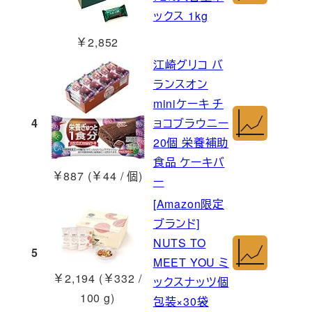
ックス 1kg
￥2,852
江崎グリコ バ
ランスオン
miniケーキ チ
4
ョコブラウニー
20個 栄養補助
食品 ケーキバ
￥887 (￥44 / 個)
ー
[Amazon限定
ブランド]
NUTS TO
5
MEET YOU ミ
￥2,194 (￥332 /
ックスナッツ個
100 g)
包装×30袋