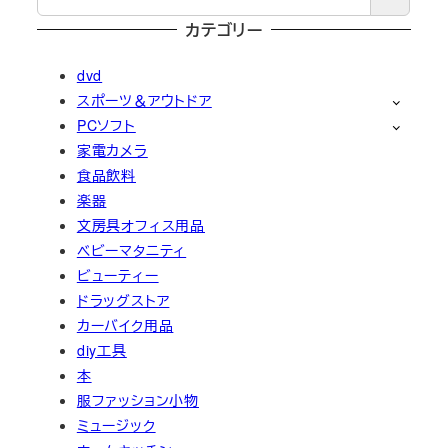
カテゴリー
dvd
スポーツ＆アウトドア
PCソフト
家電カメラ
食品飲料
楽器
文房具オフィス用品
ベビーマタニティ
ビューティー
ドラッグストア
カーバイク用品
diy工具
本
服ファッション小物
ミュージック