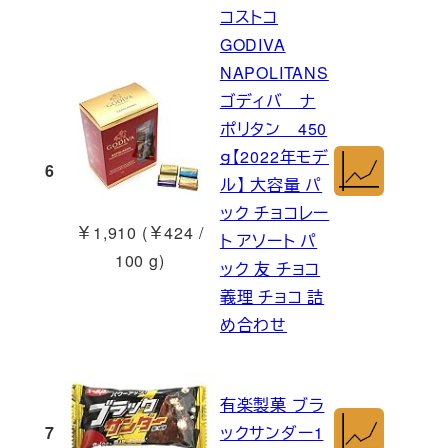
コストコ
GODIVA
NAPOLITANS
ゴディバ ナ
ポリタン 450
ｇ【2022年モデ
6
ル】 大容量 パ
ック チョコレー
￥1,910 (￥424 /
ト アソート パ
100 g)
ック 友 チョコ
義理 チョコ 詰
め合わせ
有楽製菓 ブラ
7
ックサンダー1