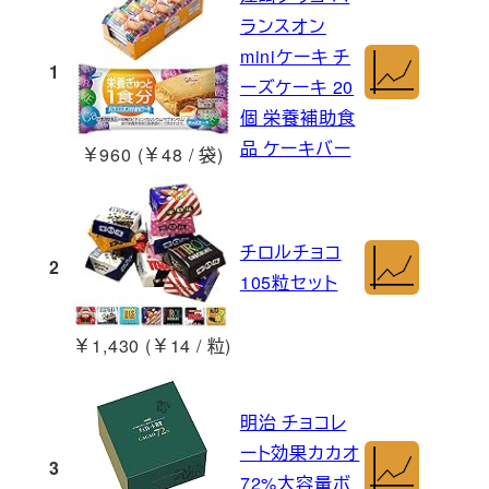
ランスオン
miniケーキ チ
1
ーズケーキ 20
個 栄養補助食
品 ケーキバー
￥960 (￥48 / 袋)
チロルチョコ
2
105粒セット
￥1,430 (￥14 / 粒)
明治 チョコレ
ート効果カカオ
3
72%大容量ボ