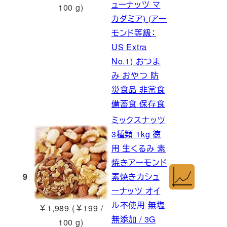
ューナッツ マ
100 g)
カダミア) (アー
モンド等級：
US Extra
No.1) おつま
み おやつ 防
災食品 非常食
備蓄食 保存食
ミックスナッツ
3種類 1kg 徳
用 生くるみ 素
焼きアーモンド
9
素焼きカシュ
ーナッツ オイ
ル不使用 無塩
￥1,989 (￥199 /
無添加 / 3G
100 g)