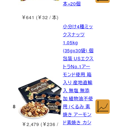
本×20個
￥641 (￥32 / 本)
小分け4種ミッ
クスナッツ
1.05kg
(35gx30袋) 個
包装 USエクス
トラNo.1アー
モンド使用 箱
入り 産地直輸
入 無塩 無添
加 植物油不使
8
用 (くるみ 素
焼き アーモン
ド素焼き カシ
￥2,479 (￥236 /