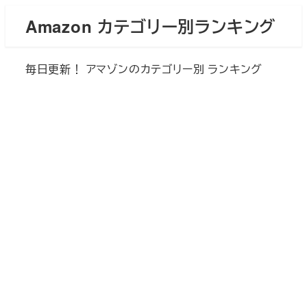
メ
Amazon カテゴリー別ランキング
イ
ン
毎日更新！ アマゾンのカテゴリー別 ランキング
コ
ン
テ
ン
ツ
へ
移
動