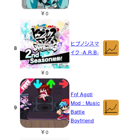
￥0
ヒプノシスマ
8
イク -A.R.B-
￥0
Fnf Agoti
Mod : Music
9
Battle
Boyfriend
￥0