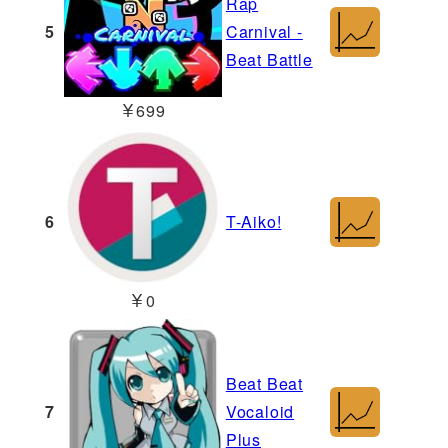
Rap
5
Carnival -
Beat Battle
￥699
6
T-Aiko!
￥0
Beat Beat
7
Vocaloid
Plus