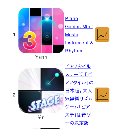
Piano
Games Mini:
1
Music
Instrument &
Rhythm
￥611
ピアノタイル
ステージ 「ピ
アノタイル」の
日本版。大人
2
気無料リズム
ゲーム「ピア
ステ」は音ゲ
￥0
ーの決定版