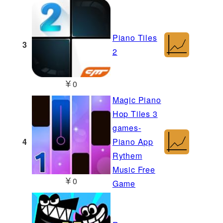
Piano Tiles
3
2
￥0
Magic Piano
Hop Tiles 3
games-
4
Piano App
Rythem
Music Free
￥0
Game