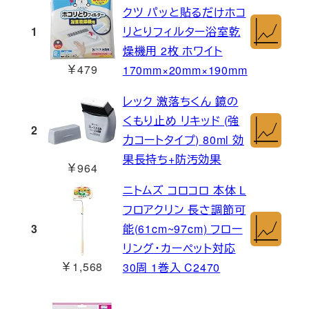
クツ パッと貼るだけホコ
1
リとりフィルター浴室乾
燥機用 2枚 ホワイト
￥479
170mm×20mm×190mm
レック 激落ちくん 鏡の
くもり止め リキッド (強
2
力コートタイプ) 80ml 効
果長持ち+防汚効果
￥964
ニトムズ コロコロ 本体 L
フロアクリン 長さ調節可
3
能(61cm~97cm) フロー
リング・カーペット対応
￥1,568
30周 1巻入 C2470