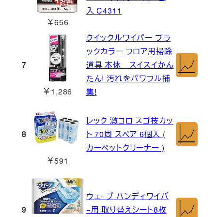
入 C4311
￥656
クイックルワイパー ブラ
ックカラー フロア用掃除
7
道具 本体 スイスイかん
たん! 汚れをパワフル捕
￥1,286
集!
レック 激コロ スゴ技カッ
8
ト 70周 スペア 6個入 (
カーペットクリーナー )
￥591
ウェ−ブ ハンディワイパ
9
−用 取り替えシート8枚