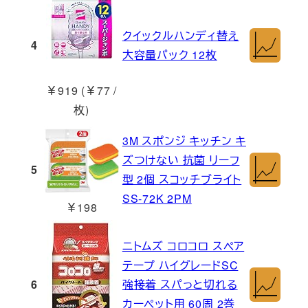
クイックルハンディ替え
4
大容量パック 12枚
￥919 (￥77 /
枚)
3M スポンジ キッチン キ
ズつけない 抗菌 リーフ
5
型 2個 スコッチブライト
SS-72K 2PM
￥198
ニトムズ コロコロ スペア
テープ ハイグレードSC
6
強接着 スパっと切れる
カーペット用 60周 2巻