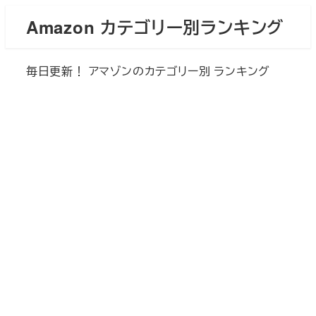
メ
Amazon カテゴリー別ランキング
イ
ン
毎日更新！ アマゾンのカテゴリー別 ランキング
コ
ン
テ
ン
ツ
へ
移
動