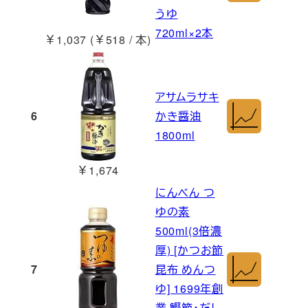
うゆ
720ml×2本
￥1,037 (￥518 / 本)
アサムラサキ
6
かき醤油
1800ml
￥1,674
にんべん つ
ゆの素
500ml(3倍濃
厚) [かつお節
7
昆布 めんつ
ゆ] 1699年創
業 鰹節・だし