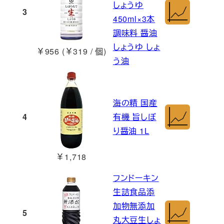
しょうゆ
3
450ml×3本
調味料 醤油
しょうゆ しょ
￥956 (￥319 / 個)
う油
海の精 国産
4
有機 旨しぼ
り醤油 1L
￥1,718
フンドーキン
生詰食品添
加物無添加
5
丸大豆生しょ