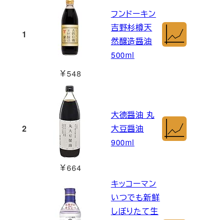
フンドーキン
吉野杉樽天
1
然醸造醤油
500ml
￥548
大徳醤油 丸
2
大豆醤油
900ml
￥664
キッコーマン
いつでも新鮮
しぼりたて生