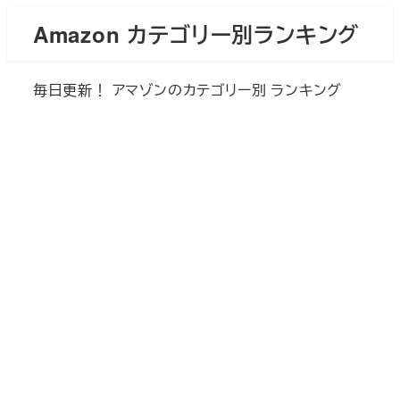
メ
Amazon カテゴリー別ランキング
イ
ン
毎日更新！ アマゾンのカテゴリー別 ランキング
コ
ン
テ
ン
ツ
へ
移
動