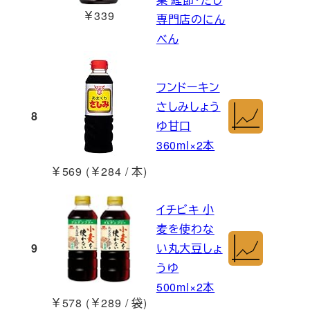
￥339
専門店のにん
べん
フンドーキン
さしみしょう
8
ゆ甘口
360ml×2本
￥569 (￥284 / 本)
イチビキ 小
麦を使わな
9
い丸大豆しょ
うゆ
500ml×2本
￥578 (￥289 / 袋)