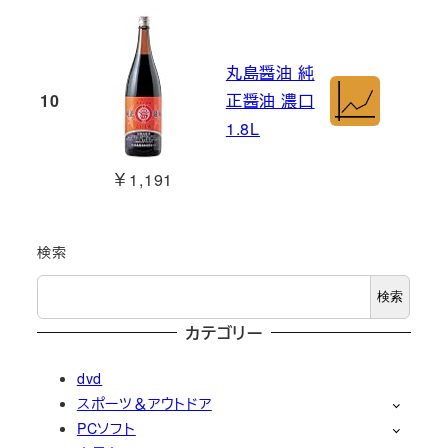
丸島醤油 純
10
正醤油 濃口
1.8L
￥1,191
検索
検索
カテゴリー
dvd
スポーツ＆アウトドア
PCソフト