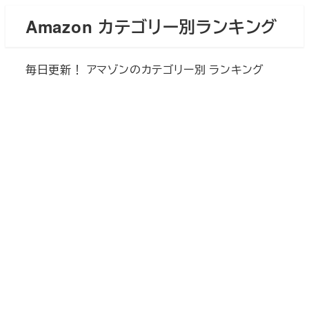
メ
Amazon カテゴリー別ランキング
イ
ン
毎日更新！ アマゾンのカテゴリー別 ランキング
コ
ン
テ
ン
ツ
へ
移
動