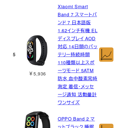
Xiaomi Smart
Band 7 スマートバ
ンド 7 日本語版
1.62インチ有機 EL
ディスプレイ AOD
対応 14日間のバッ
5
テリー持続時間
110種類以上スポ
ーツモード 5ATM
￥5,936
防水 血中酸素常時
測定 着信・メッセ
ージ通知 活動量計
ワンサイズ
OPPO Band 2 マ
ットブラック 睡眠