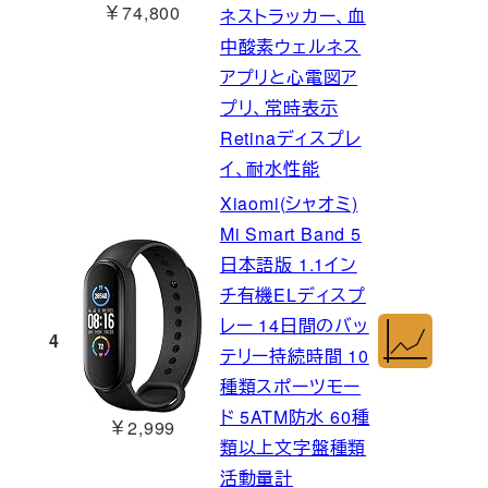
￥74,800
ネストラッカー、血
中酸素ウェルネス
アプリと心電図ア
プリ、常時表示
Retinaディスプレ
イ、耐水性能
Xiaomi(シャオミ)
Mi Smart Band 5
日本語版 1.1イン
チ有機ELディスプ
レー 14日間のバッ
4
テリー持続時間 10
種類スポーツモー
ド 5ATM防水 60種
￥2,999
類以上文字盤種類
活動量計