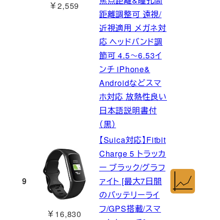
焦点距離&瞳孔間
￥2,559
距離調整可 遠視/
近視適用 メガネ対
応 ヘッドバンド調
節可 4.5～6.53イ
ンチ iPhone&
Androidなどスマ
ホ対応 放熱性良い
日本語説明書付
（黒）
【Suica対応】Fitbit
Charge 5 トラッカ
ー ブラック/グラフ
9
ァイト [最大7日間
のバッテリーライ
フ/GPS搭載/スマ
￥16,830