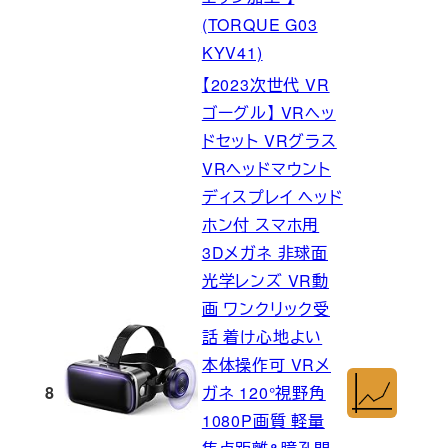
(TORQUE G03
KYV41)
【2023次世代 VR
ゴーグル】 VRヘッ
ドセット VRグラス
VRヘッドマウント
ディスプレイ ヘッド
ホン付 スマホ用
3Dメガネ 非球面
光学レンズ VR動
画 ワンクリック受
話 着け心地よい
本体操作可 VRメ
8
ガネ 120°視野角
1080P画質 軽量