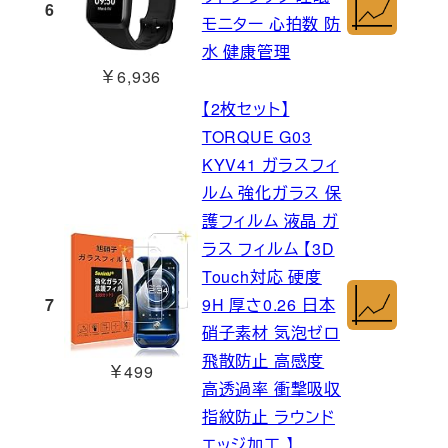
6
モニター 心拍数 防
水 健康管理
￥6,936
【2枚セット】
TORQUE G03
KYV41 ガラスフィ
ルム 強化ガラス 保
護フィルム 液晶 ガ
ラス フィルム 【3D
Touch対応 硬度
7
9H 厚さ0.26 日本
硝子素材 気泡ゼロ
飛散防止 高感度
￥499
高透過率 衝撃吸収
指紋防止 ラウンド
エッジ加工 】