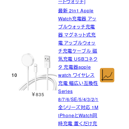
ートウォッチ]
最新 2in1 Apple
Watch充電器 アッ
プルウォッチ充電
器 マグネット式充
電 アップルウォッ
チ充電ケーブル 磁
気充電 USBコネク
タ 充電器apple
10
watch ワイヤレス
充電 幅広い互換性
Series
￥835
8/7/6/SE/5/4/3/2/1
全シリーズ対応 1M
iPhoneとWatch同
時充電 置くだけ充