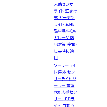
人感センサー
ライト 壁掛け
式 ガーデン
ライト 玄関/
駐車場/車道/
ガレージ 防
犯対策 停電・
災害時に適
用
ソーラーライ
ト 屋外 セン
サーライト ソ
ーラー 電気
代0 人感セン
サー LEDラ
イト【自動点