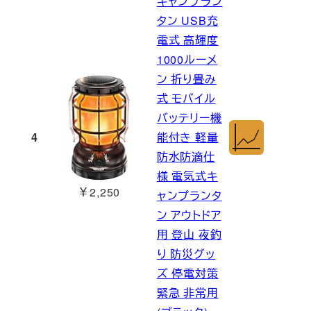
キャンプラン
タン USB充
電式 高輝度
1000ルーメ
ン 折り畳み
式 モバイル
バッテリー機
4
能付き 軽量
防水防滴仕
様 電気式キ
￥2,250
ャンプランタ
ン アウトドア
用 登山 夜釣
り 防災グッ
ズ 停電対策
緊急 非常用