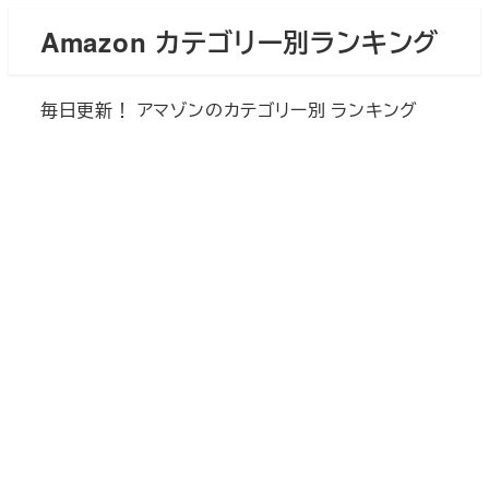
メ
Amazon カテゴリー別ランキング
イ
ン
毎日更新！ アマゾンのカテゴリー別 ランキング
コ
ン
テ
ン
ツ
へ
移
動