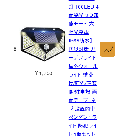
灯 100LED 4
面発光 3つ知
能モード 太
陽光発電
IP65防水】
2
防災対策 ガ
ーデンライト
屋外ウォール
￥1,730
ライト 壁掛
け/庭先/表玄
関/駐車場 両
面テープ・ネ
ジ 設置簡単
ペンダントラ
イト 防犯ライ
ト 1個セット