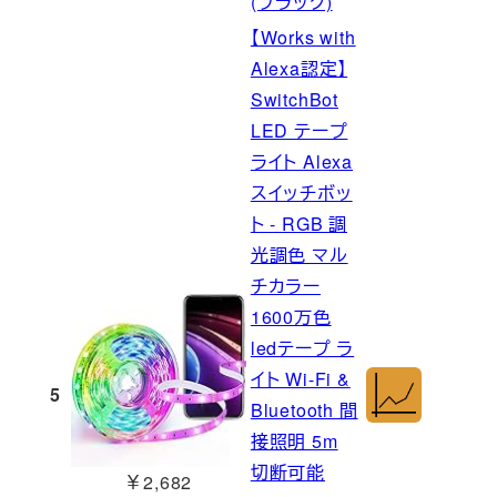
(ブラック)
【Works with
Alexa認定】
SwitchBot
LED テープ
ライト Alexa
スイッチボッ
ト - RGB 調
光調色 マル
チカラー
1600万色
ledテープ ラ
イト Wi-Fi &
5
Bluetooth 間
接照明 5m
切断可能
￥2,682