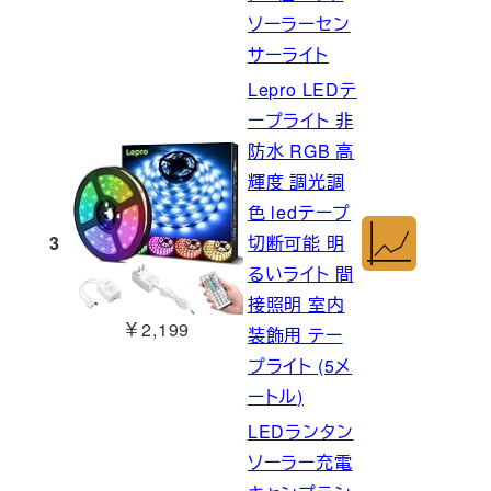
ソーラーセン
サーライト
Lepro LEDテ
ープライト 非
防水 RGB 高
輝度 調光調
色 ledテープ
3
切断可能 明
るいライト 間
接照明 室内
￥2,199
装飾用 テー
プライト (5メ
ートル)
LEDランタン
ソーラー充電