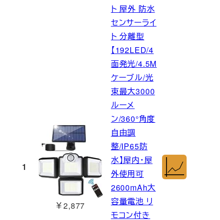
ト 屋外 防水
センサーライ
ト 分離型
【192LED/4
面発光/4.5M
ケーブル/光
束最大3000
ルーメ
ン/360°角度
自由調
整/IP65防
水】屋内・屋
1
外使用可
2600mAh大
容量電池 リ
￥2,877
モコン付き