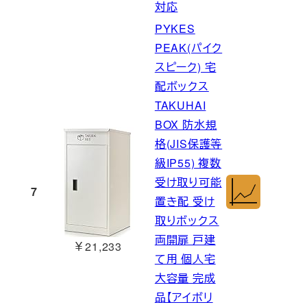
対応
PYKES
PEAK(パイク
スピーク) 宅
配ボックス
TAKUHAI
BOX 防水規
格(JIS保護等
級IP55) 複数
受け取り可能
7
置き配 受け
取りボックス
両開扉 戸建
￥21,233
て用 個人宅
大容量 完成
品【アイボリ