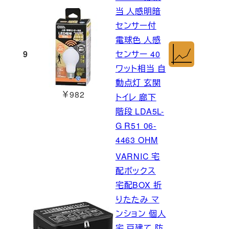
当 人感明暗
センサー付
電球色 人感
9
センサー 40
ワット相当 自
動点灯 玄関
￥982
トイレ 廊下
階段 LDA5L-
G R51 06-
4463 OHM
VARNIC 宅
配ボックス
宅配BOX 折
りたたみ マ
ンション 個人
宅 戸建て 防