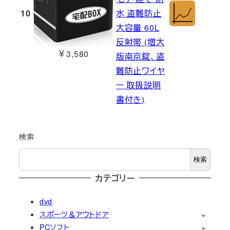
10
水 盗難防止
大容量 60L
反射帯 (増大
￥3,580
版南京錠、盗
難防止ワイヤ
ー 取扱説明
書付き)
検索
検索
カテゴリー
dvd
スポーツ＆アウトドア
PCソフト