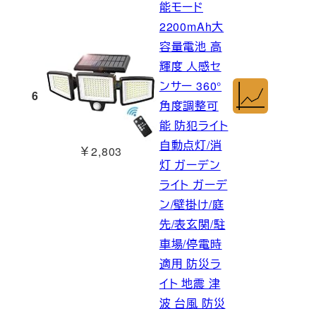
能モード
2200mAh大
容量電池 高
輝度 人感セ
ンサー 360°
6
角度調整可
能 防犯ライト
自動点灯/消
￥2,803
灯 ガーデン
ライト ガーデ
ン/壁掛け/庭
先/表玄関/駐
車場/停電時
適用 防災ラ
イト 地震 津
波 台風 防災