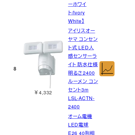
ーホワイ
ト/Ivory
White】
アイリスオー
ヤマ コンセン
ト式 LED人
感センサーラ
イト 防水仕様
8
明るさ2400
ルーメン コン
セント3m
￥4,332
LSL-ACTN-
2400
オーム電機
LED電球
E26 40形相