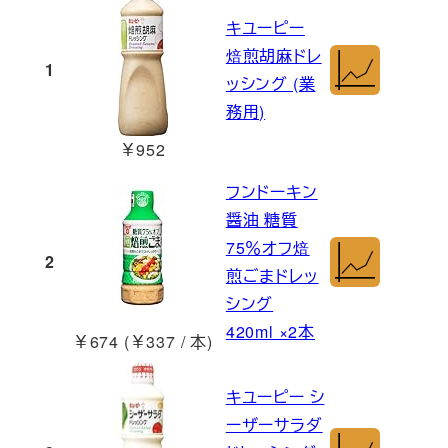
キユーピー
焙煎胡麻ドレ
1
ッシング (業
務用)
￥952
フンドーキン
醤油 糖質
75％オフ焙
2
煎ごまドレッ
シング
420ml ×2本
￥674 (￥337 / 本)
キユーピー シ
ーザーサラダ