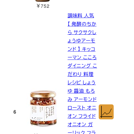
￥752
調味料 人気
【 発酵のちか
ら サクサクし
ょうゆアーモ
ンド 】 キッコ
ーマン こころ
ダイニング こ
だわり 料理
レシピ しょう
ゆ 醤油 もろ
み アーモンド
ロースト オニ
6
オン フライド
オニオン ガ
ーリック フラ