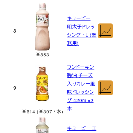
キユーピー
明太子ドレッ
8
シング 1L (業
務用)
￥853
フンドーキン
醤油 チーズ
入りカレー風
9
味ドレッシン
グ 420ml×2
本
￥614 (￥307 / 本)
キユーピー エ