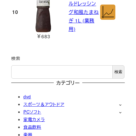
ルドレッシン
10
グ和風たまね
ぎ 1L (業務
用)
￥683
検索
検索
カテゴリー
dvd
スポーツ＆アウトドア
PCソフト
家電カメラ
食品飲料
楽器