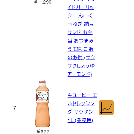
￥1,290
イドガーリッ
ク にんにく
玉ねぎ 納豆
サンド お弁
当 おつまみ
うま味 ご飯
のお供 (サク
サクしょうゆ
アーモンド)
キユーピー エ
ルドレッシン
7
グ サウザン
1L (業務用)
￥677