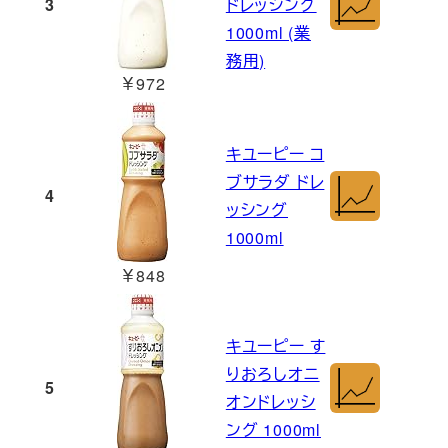
3
ドレッシング
1000ml (業
務用)
￥972
キユーピー コ
ブサラダ ドレ
4
ッシング
1000ml
￥848
キユーピー す
りおろしオニ
5
オンドレッシ
ング 1000ml