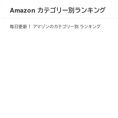
メ
Amazon カテゴリー別ランキング
イ
ン
毎日更新！ アマゾンのカテゴリー別 ランキング
コ
ン
テ
ン
ツ
へ
移
動