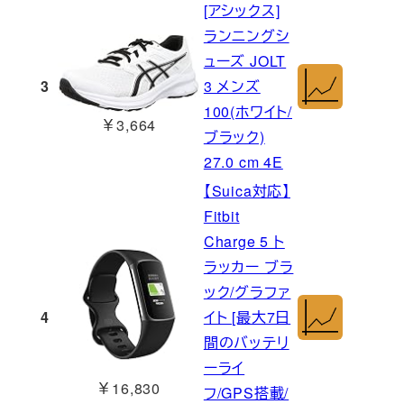
[アシックス]
ランニングシ
ューズ JOLT
3
3 メンズ
100(ホワイト/
￥3,664
ブラック)
27.0 cm 4E
【Suica対応】
Fitbit
Charge 5 ト
ラッカー ブラ
ック/グラファ
4
イト [最大7日
間のバッテリ
ーライ
￥16,830
フ/GPS搭載/