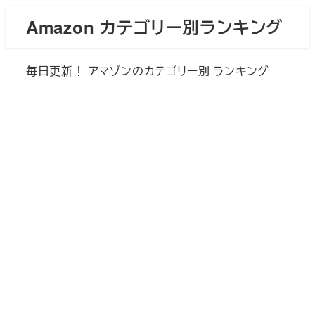
メ
Amazon カテゴリー別ランキング
イ
ン
毎日更新！ アマゾンのカテゴリー別 ランキング
コ
ン
テ
ン
ツ
へ
移
動