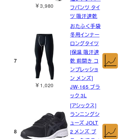
￥3,980
フパンツ タイ
ツ 吸汗速乾
おたふく手袋
冬用インナー
ロングタイツ
[保温 吸汗速
7
乾 前開き コ
ンプレッショ
ン メンズ]
￥1,020
JW-165 ブラ
ック 3L
[アシックス]
ランニングシ
ューズ JOLT
8
2 メンズ ブ