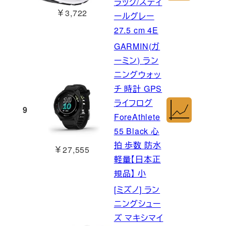
ラック/スティ
￥3,722
ールグレー
27.5 cm 4E
GARMIN(ガ
ーミン) ラン
ニングウォッ
チ 時計 GPS
ライフログ
9
ForeAthlete
55 Black 心
拍 歩数 防水
￥27,555
軽量【日本正
規品】 小
[ミズノ] ラン
ニングシュー
ズ マキシマイ