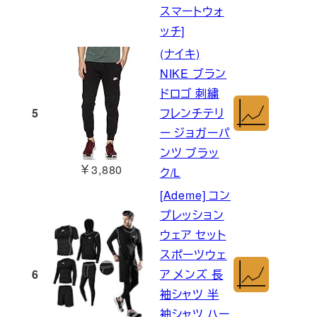
スマートウォ
ッチ]
(ナイキ)
NIKE ブラン
ドロゴ 刺繍
5
フレンチテリ
ー ジョガーパ
ンツ ブラッ
￥3,880
ク/L
[Ademe] コン
プレッション
ウェア セット
スポーツウェ
6
ア メンズ 長
袖シャツ 半
袖シャツ ハー