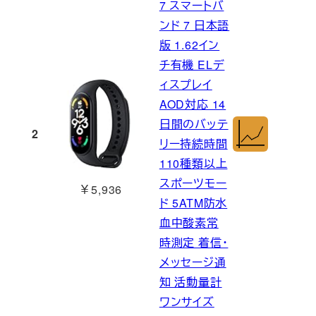
7 スマートバ
ンド 7 日本語
版 1.62イン
チ有機 ELデ
ィスプレイ
AOD対応 14
日間のバッテ
2
リー持続時間
110種類以上
スポーツモー
￥5,936
ド 5ATM防水
血中酸素常
時測定 着信・
メッセージ通
知 活動量計
ワンサイズ