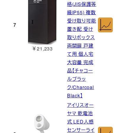
格(JIS保護等
級IP55) 複数
受け取り可能
7
置き配 受け
取りボックス
両開扉 戸建
￥21,233
て用 個人宅
大容量 完成
品【チャコー
ルブラッ
ク/Charcoal
Black】
アイリスオー
ヤマ 乾電池
式 LED人感
センサーライ