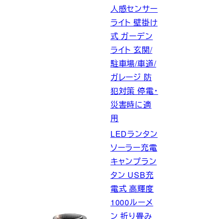
人感センサー
ライト 壁掛け
式 ガーデン
ライト 玄関/
駐車場/車道/
ガレージ 防
犯対策 停電・
災害時に適
用
LEDランタン
ソーラー充電
キャンプラン
タン USB充
電式 高輝度
1000ルーメ
ン 折り畳み