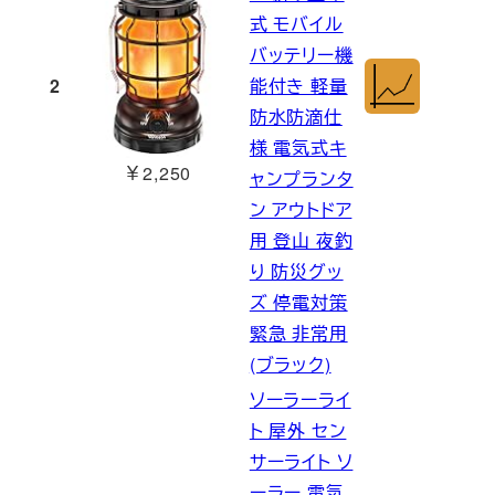
式 モバイル
バッテリー機
2
能付き 軽量
防水防滴仕
様 電気式キ
￥2,250
ャンプランタ
ン アウトドア
用 登山 夜釣
り 防災グッ
ズ 停電対策
緊急 非常用
(ブラック)
ソーラーライ
ト 屋外 セン
サーライト ソ
ーラー 電気