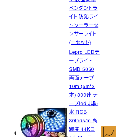
ペンダントラ
イト 防犯ライ
ト ソーラーセ
ンサーライト
(一セット)
Lepro LEDテ
ープライト
SMD 5050
両面テープ
10m (5m*2
本) 300連 テ
ープled 非防
水 RGB
30leds/m 高
輝度 44Kコ
4