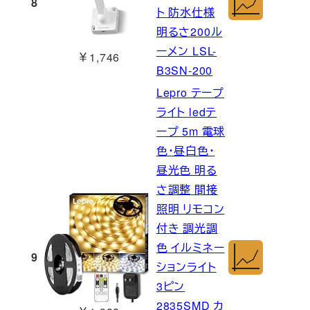
8
ト 防水仕様
明るさ200ル
ーメン LSL-
￥1,746
B3SN-200
Lepro テープ
ライト ledテ
ープ 5m 電球
色・昼白色・
昼光色 明る
さ調整 間接
照明 リモコン
付き 調光調
色 イルミネー
9
ションライト
3ピン
2835SMD カ