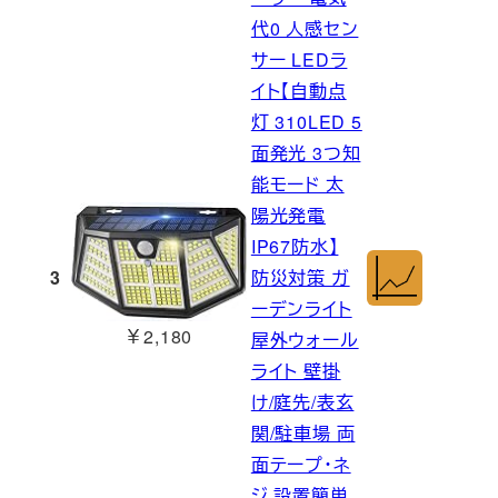
代0 人感セン
サー LEDラ
イト【自動点
灯 310LED 5
面発光 3つ知
能モード 太
陽光発電
IP67防水】
3
防災対策 ガ
ーデンライト
￥2,180
屋外ウォール
ライト 壁掛
け/庭先/表玄
関/駐車場 両
面テープ・ネ
ジ 設置簡単