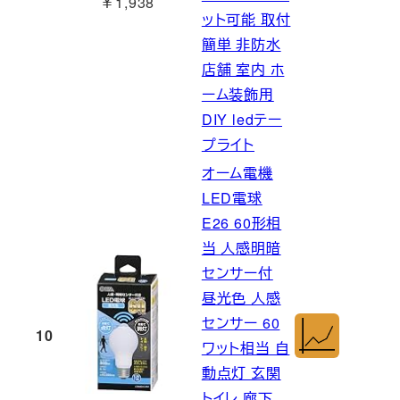
￥1,938
ット可能 取付
簡単 非防水
店舗 室内 ホ
ーム装飾用
DIY ledテー
プライト
オーム電機
LED電球
E26 60形相
当 人感明暗
センサー付
昼光色 人感
センサー 60
10
ワット相当 自
動点灯 玄関
トイレ 廊下