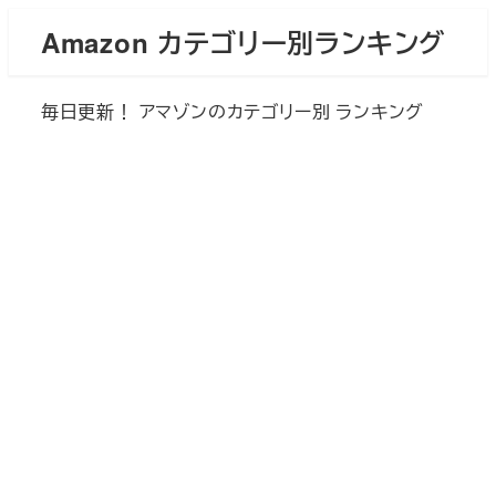
メ
Amazon カテゴリー別ランキング
イ
ン
毎日更新！ アマゾンのカテゴリー別 ランキング
コ
ン
テ
ン
ツ
へ
移
動