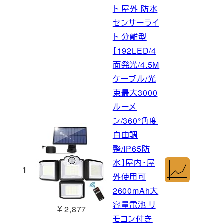
ト 屋外 防水
センサーライ
ト 分離型
【192LED/4
面発光/4.5M
ケーブル/光
束最大3000
ルーメ
ン/360°角度
自由調
整/IP65防
水】屋内・屋
1
外使用可
2600mAh大
容量電池 リ
￥2,877
モコン付き