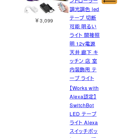
ントローラー
調光調色 led
テープ 切断
￥3,099
可能 明るい
ライト 間接照
明 12v電源
天井 廊下 キ
ッチン 店 室
内装飾用 テ
ープ ライト
【Works with
Alexa認定】
SwitchBot
LED テープ
ライト Alexa
スイッチボッ