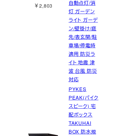
自動点灯/消
￥2,803
灯 ガーデン
ライト ガーデ
ン/壁掛け/庭
先/表玄関/駐
車場/停電時
適用 防災ラ
イト 地震 津
波 台風 防災
対応
PYKES
PEAK(パイク
スピーク) 宅
配ボックス
TAKUHAI
BOX 防水規