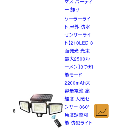
マス パーティ
ー 飾り
ソーラーライ
ト 屋外 防水
センサーライ
ト【210LED 3
面発光 光束
最大2500ル
ーメン】3つ知
能モード
2200mAh大
容量電池 高
輝度 人感セ
ンサー 360°
6
角度調整可
能 防犯ライト