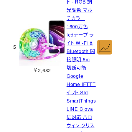
ト - RGB 調
光調色 マル
チカラー
1600万色
ledテープ ラ
イト Wi-Fi &
5
Bluetooth 間
接照明 5m
切断可能
￥2,682
Google
Home IFTTT
イフト Siri
SmartThings
LINE Clova
に対応 ハロ
ウィン クリス