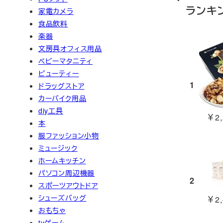
ランキ
家電カメラ
食品飲料
楽器
文房具オフィス用品
ベビーマタニティ
ビューティー
1
ドラッグストア
カーバイク用品
diy工具
￥2,
本
服ファッション小物
ミュージック
ホームキッチン
パソコン周辺機器
2
スポーツアウトドア
シューズバッグ
￥2,
おもちゃ
tvゲーム