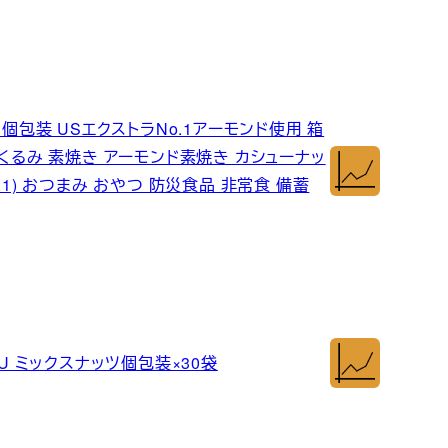
袋) 個包装 USエクストラNo.1アーモンド使用 箱
(くるみ 素焼き アーモンド素焼き カシューナッ
No.1) おつまみ おやつ 防災食品 非常食 備蓄
 YOU ミックスナッツ個包装×30袋