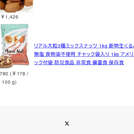
￥1,426
リアル大粒3種ミックスナッツ 1kg 新物生
無塩 食物油不使用 チャック袋入り 1㎏ アメ
ック付袋 防災食品 非常食 備蓄食 保存食
780 (￥178 /
100 g)
Twitter