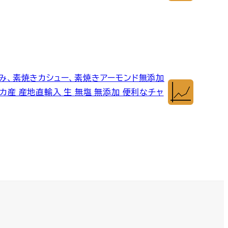
くるみ、素焼きカシュー、素焼きアーモンド無添加
リカ産 産地直輸入 生 無塩 無添加 便利なチャ