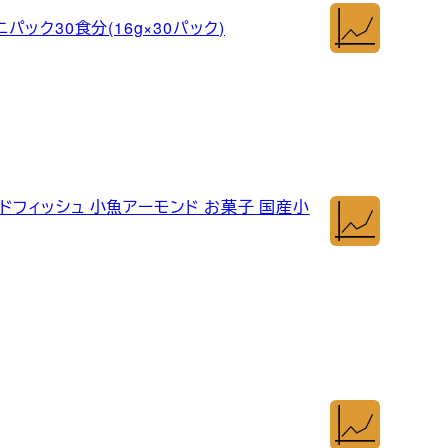
ニパック30食分(16g×30パック)
ンドフィッシュ 小魚アーモンド お菓子 国産小