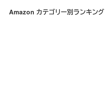
メ
Amazon カテゴリー別ランキング
イ
ン
コ
ン
テ
ン
ツ
へ
移
動