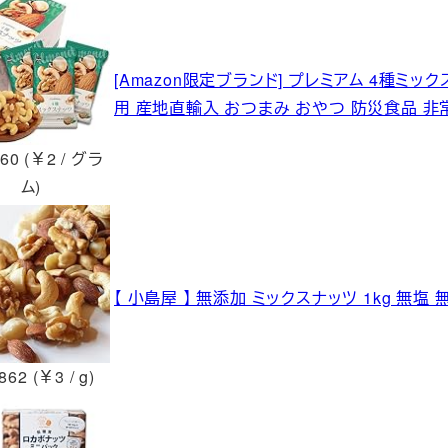
[Amazon限定ブランド] プレミアム 4種ミッ
用 産地直輸入 おつまみ おやつ 防災食品 非
60 (￥2 / グラ
ム)
【 小島屋 】 無添加 ミックスナッツ 1kg 無塩
862 (￥3 / g)