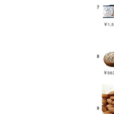
7
￥1,5
8
￥983
9