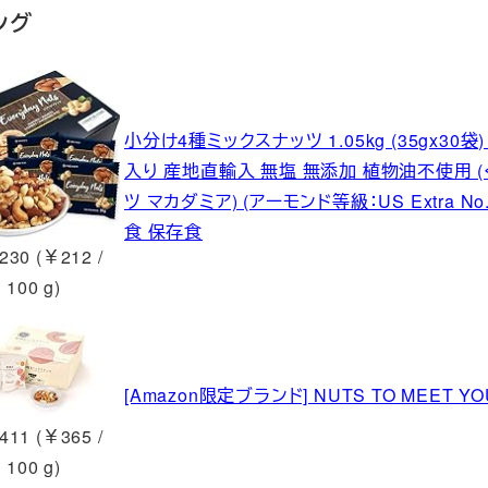
ング
小分け4種ミックスナッツ 1.05kg (35gx30
入り 産地直輸入 無塩 無添加 植物油不使用 
ツ マカダミア) (アーモンド等級：US Extra 
食 保存食
230 (￥212 /
100 g)
[Amazon限定ブランド] NUTS TO MEET
411 (￥365 /
100 g)