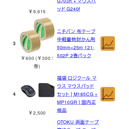
G703h + マウスパ
ッド G240f
￥9,615
ニチバン 布テープ
中軽量物封かん用
3
50mm×25m 121-
502P 2巻パック
￥600 (￥300 /
巻)
福袋 ロジクール マ
ウス マウスパッド
4
セット [ M185CG +
MP10GR ] 国内正
規品
￥2,500
OTOKU 両面テープ