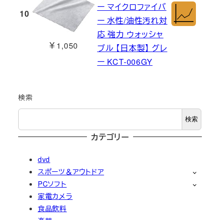
ー マイクロファイバ
10
ー 水性/油性汚れ対
応 強力 ウォッシャ
￥1,050
ブル 【日本製】 グレ
ー KCT-006GY
検索
検索
カテゴリー
dvd
スポーツ＆アウトドア
PCソフト
家電カメラ
食品飲料