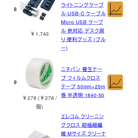
ライトニングケーブ
8
ル USB-C ケーブル
Micro USB ケーブ
ル 他対応 デスク周
￥1,743
り 便利グッズ (ブル
ー)
ニチバン 養生テー
プ フィルムクロス
9
テープ 50mm×25m
巻 半透明 1840-50
￥278 (￥278 /
個)
エレコム クリーニン
グクロス 超極細繊
維 Mサイズ クリーナ