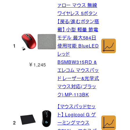
ァロー マウス 無線
ワイヤレス 5ボタン
【戻る/進むボタン搭
載】 小型 軽量 節電
モデル 最大584日
1
使用可能 BlueLED
レッド
BSMBW315RD &
￥1,245
エレコム マウスパッ
ド レーザー&光学式
マウス対応(ブラッ
ク) MP-113BK
【マウスパッドセッ
ト】 Logicool G ゲ
2
ーミングマウス