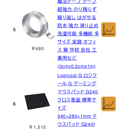
魔法テープ テープ
超強力 のり残らず
繰り返し はがせる
防水 強力 滑り止め
5
洗濯可能 多機能 多
サイズ 家庭 オフィ
￥680
ス 寮 学校 会社 工
業用など
(3cmx0.2cmx1m)
Logicool G ロジク
ール G ゲーミング
マウスパッド G240
クロス表面 標準サ
6
イズ
340×280×1mm マ
ウスパッド G240f
￥1,515