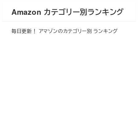
メ
Amazon カテゴリー別ランキング
イ
ン
毎日更新！ アマゾンのカテゴリー別 ランキング
コ
ン
テ
ン
ツ
へ
移
動