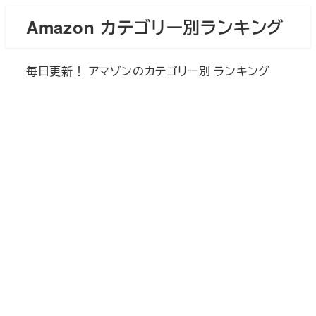
メ
Amazon カテゴリー別ランキング
イ
ン
毎日更新！ アマゾンのカテゴリー別 ランキング
コ
ン
テ
ン
ツ
へ
移
動