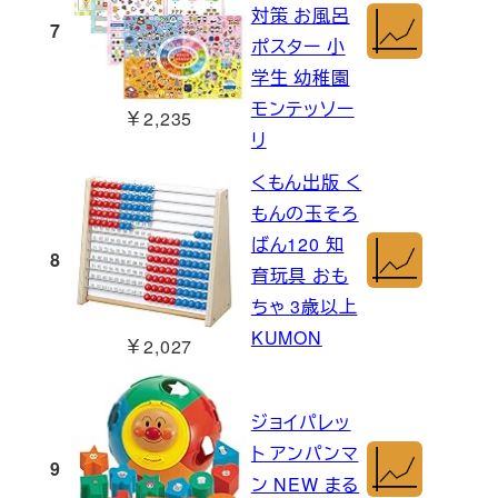
対策 お風呂
7
ポスター 小
学生 幼稚園
モンテッソー
￥2,235
リ
くもん出版 く
もんの玉そろ
ばん120 知
8
育玩具 おも
ちゃ 3歳以上
KUMON
￥2,027
ジョイパレッ
ト アンパンマ
9
ン NEW まる