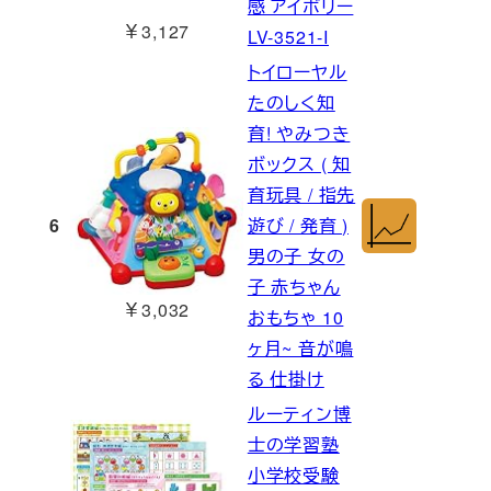
感 アイボリー
￥3,127
LV-3521-I
トイローヤル
たのしく知
育! やみつき
ボックス ( 知
育玩具 / 指先
6
遊び / 発育 )
男の子 女の
子 赤ちゃん
￥3,032
おもちゃ 10
ヶ月~ 音が鳴
る 仕掛け
ルーティン博
士の学習塾
小学校受験