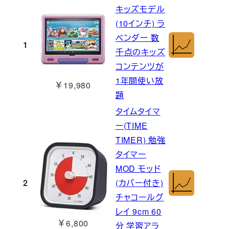
キッズモデル
(10インチ) ラ
ベンダー 数
1
千点のキッズ
コンテンツが
1年間使い放
￥19,980
題
タイムタイマ
ー(TIME
TIMER) 勉強
タイマー
MOD モッド
2
(カバー付き)
チャコールグ
レイ 9cm 60
￥6,800
分 学習アラ