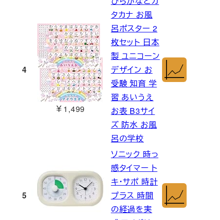
ひらがなとカ
タカナ お風
呂ポスター 2
枚セット 日本
製 ユニコーン
4
デザイン お
受験 知育 学
習 あいうえ
￥1,499
お表 B3サイ
ズ 防水 お風
呂の学校
ソニック 時っ
感タイマー ト
キ・サポ 時計
5
プラス 時間
の経過を実