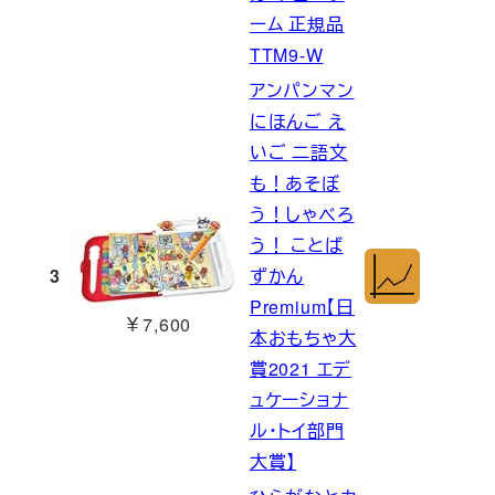
ーム 正規品
TTM9-W
アンパンマン
にほんご え
いご 二語文
も！あそぼ
う！しゃべろ
う！ ことば
3
ずかん
Premium【日
￥7,600
本おもちゃ大
賞2021 エデ
ュケーショナ
ル・トイ部門
大賞】