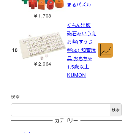
まるパズル
￥1,708
くもん出版
磁石あいうえ
お盤(すうじ
10
盤50) 知育玩
具 おもちゃ
￥2,964
1.5歳以上
KUMON
検索
検索
カテゴリー