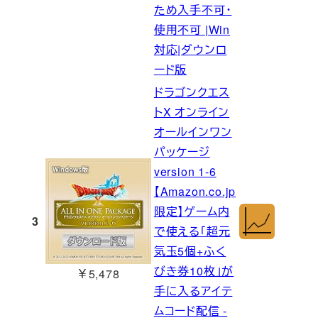
ため入手不可・
使用不可 |Win
対応|ダウンロ
ード版
ドラゴンクエス
トX オンライン
オールインワン
パッケージ
version 1-6
【Amazon.co.jp
限定】ゲーム内
3
で使える「超元
気玉5個+ふく
びき券10枚」が
￥5,478
手に入るアイテ
ムコード配信 -