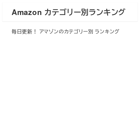
メ
Amazon カテゴリー別ランキング
イ
ン
毎日更新！ アマゾンのカテゴリー別 ランキング
コ
ン
テ
ン
ツ
へ
移
動