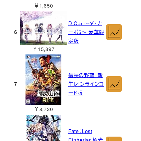
￥1,650
D.C.5 ～ダ・カ
6
ーポ5～ 豪華限
定版
￥15,897
信長の野望・新
7
生|オンラインコ
ード版
￥8,730
Fate：Lost
Einherjar 極光