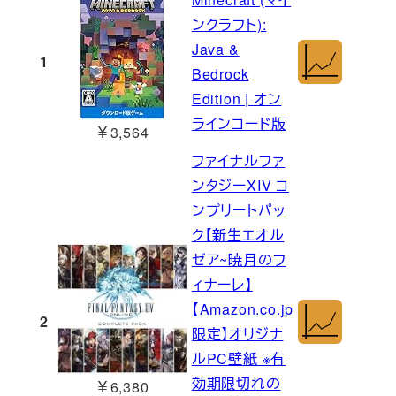
ンクラフト):
Java &
1
Bedrock
Edition | オン
ラインコード版
￥3,564
ファイナルファ
ンタジーXIV コ
ンプリートパッ
ク【新生エオル
ゼア~暁月のフ
ィナーレ】
【Amazon.co.jp
2
限定】オリジナ
ルPC壁紙 ※有
効期限切れの
￥6,380