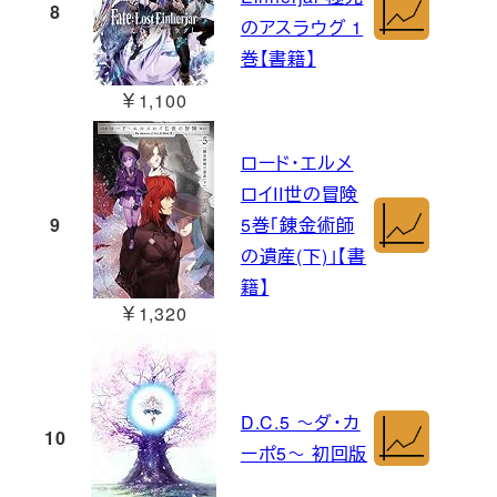
8
のアスラウグ 1
巻【書籍】
￥1,100
ロード・エルメ
ロイII世の冒険
9
5巻「錬金術師
の遺産(下)」【書
籍】
￥1,320
D.C.5 ～ダ・カ
10
ーポ5～ 初回版