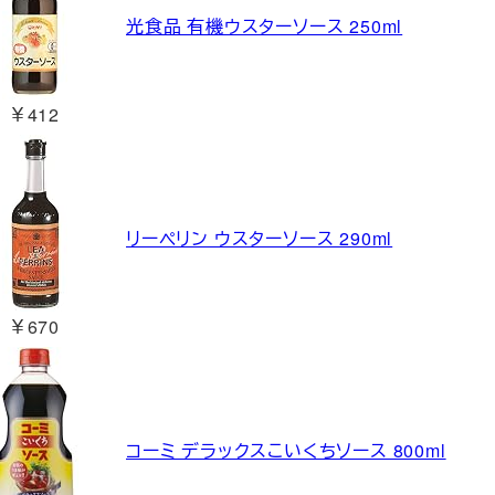
光食品 有機ウスターソース 250ml
￥412
リーペリン ウスターソース 290ml
￥670
コーミ デラックスこいくちソース 800ml