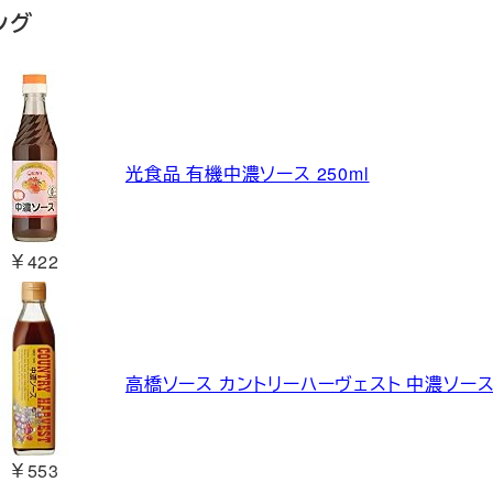
ング
光食品 有機中濃ソース 250ml
￥422
高橋ソース カントリーハーヴェスト 中濃ソース 
￥553