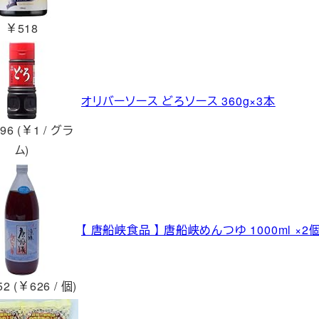
￥518
オリバーソース どろソース 360g×3本
96 (￥1 / グラ
ム)
【 唐船峡食品 】 唐船峡めんつゆ 1000ml ×2
2 (￥626 / 個)