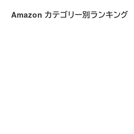
メ
Amazon カテゴリー別ランキング
イ
ン
コ
ン
テ
ン
ツ
へ
移
動