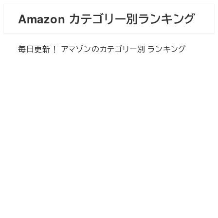
メ
Amazon カテゴリー別ランキング
イ
ン
毎日更新！ アマゾンのカテゴリー別 ランキング
コ
ン
テ
ン
ツ
へ
移
動