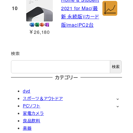
10
2021 for Mac(最
新 永続版)|カード
版|mac|PC2台
￥26,180
検索
検索
カテゴリー
dvd
スポーツ＆アウトドア
PCソフト
家電カメラ
食品飲料
楽器