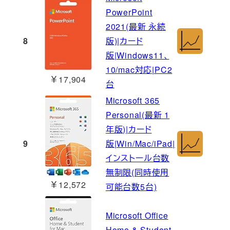
PowerPoint
2021(最新 永続
8
版)|カード
版|Windows11、
10/mac対応|PC2
￥17,904
台
Microsoft 365
Personal(最新 1
年版)|カード
9
版|Win/Mac/iPad|
インストール台数
無制限(同時使用
￥12,572
可能台数5台)
Microsoft Office
Home & Student