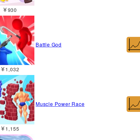
￥930
Battle God
￥1,032
Muscle Power Race
￥1,155