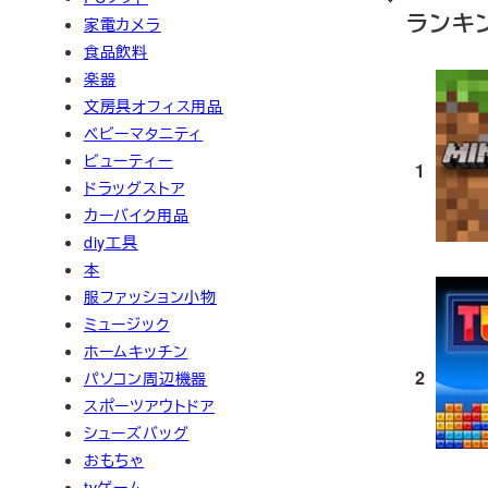
ランキ
家電カメラ
食品飲料
楽器
文房具オフィス用品
ベビーマタニティ
ビューティー
1
ドラッグストア
カーバイク用品
diy工具
本
服ファッション小物
ミュージック
ホームキッチン
2
パソコン周辺機器
スポーツアウトドア
シューズバッグ
おもちゃ
tvゲーム