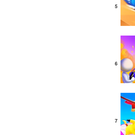
5
6
7