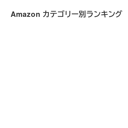
メ
Amazon カテゴリー別ランキング
イ
ン
コ
ン
テ
ン
ツ
へ
移
動