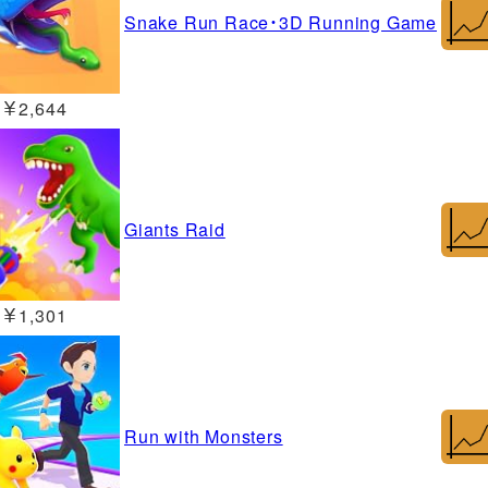
Snake Run Race・3D Running Game
￥2,644
Giants Raid
￥1,301
Run with Monsters