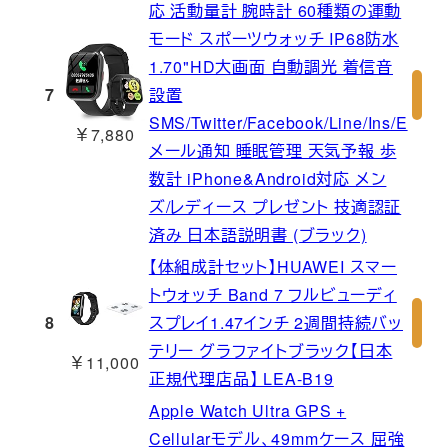
応 活動量計 腕時計 60種類の運動
モード スポーツウォッチ IP68防水
1.70"HD大画面 自動調光 着信音
7
設置
SMS/Twitter/Facebook/Line/Ins/E
￥7,880
メール通知 睡眠管理 天気予報 歩
数計 iPhone&Android対応 メン
ズ/レディース プレゼント 技適認証
済み 日本語説明書 (ブラック)
【体組成計セット】HUAWEI スマー
トウォッチ Band 7 フルビューディ
8
スプレイ1.47インチ 2週間持続バッ
テリー グラファイトブラック【日本
￥11,000
正規代理店品】 LEA-B19
Apple Watch Ultra GPS +
Cellularモデル、49mmケース 屈強