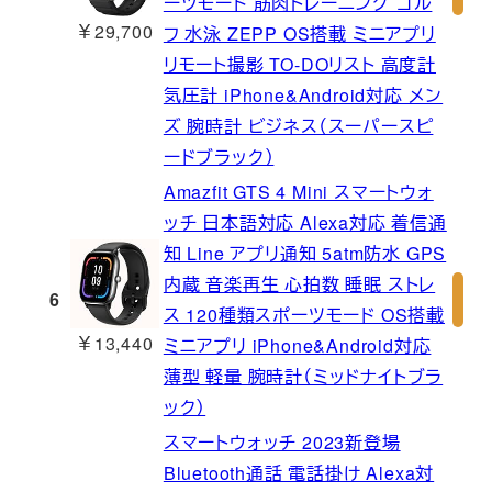
ーツモード 筋肉トレーニング ゴル
￥29,700
フ 水泳 ZEPP OS搭載 ミニアプリ
リモート撮影 TO-DOリスト 高度計
気圧計 iPhone&Android対応 メン
ズ 腕時計 ビジネス（スーパースピ
ードブラック）
Amazfit GTS 4 Mini スマートウォ
ッチ 日本語対応 Alexa対応 着信通
知 Line アプリ通知 5atm防水 GPS
内蔵 音楽再生 心拍数 睡眠 ストレ
6
ス 120種類スポーツモード OS搭載
￥13,440
ミニアプリ iPhone&Android対応
薄型 軽量 腕時計（ミッドナイトブラ
ック）
スマートウォッチ 2023新登場
Bluetooth通話 電話掛け Alexa対