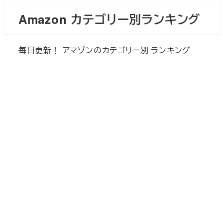
メ
Amazon カテゴリー別ランキング
イ
ン
毎日更新！ アマゾンのカテゴリー別 ランキング
コ
ン
テ
ン
ツ
へ
移
動