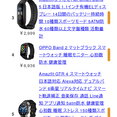
5 日本語版 1.1インチ有機ELディス
プレー 14日間のバッテリー持続時
3
間 10種類スポーツモード 5ATM防
水 60種類以上文字盤種類 活動量
￥2,999
計
OPPO Band 2 マットブラック スマ
4
ートウォッチ 睡眠モニター 心拍数
防水 健康管理
￥6,936
Amazfit GTR 4 スマートウォッチ
日本語対応 Alexa対応 デュアルバ
ンド 6衛星 リアルタイムナビ スマー
ト軌道補正 音楽保存 通話 Line通
知 アプリ通知 5atm防水 健康管理
心拍数 睡眠 ストレス 150種類スポ
5