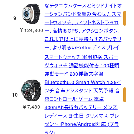
なチタニウムケースとミッドナイトオ
ーシャンバンドを組み合わせたスマ
9
ートウォッチ。フィットネストラッカ
￥124,800
ー、高精度GPS、アクションボタン、
これまで以上に長持ちするバッテリ
ー、より明るいRetinaディスプレイ
スマートウォッチ 軍用規格 スポー
ツウォッチ 通話機能付き 100種類
運動モード 280種類文字盤
Bluetooth5.0 Smart Watch 1.39イ
ンチ 音声アシスタント 天気予報 音
10
楽コントロール ゲーム 電卓
￥7,480
400mAh長持ちバッテリー メンズ
レディース 誕生日 クリスマス プレ
ゼント iPhone/Android対応 (ブラ
ック)