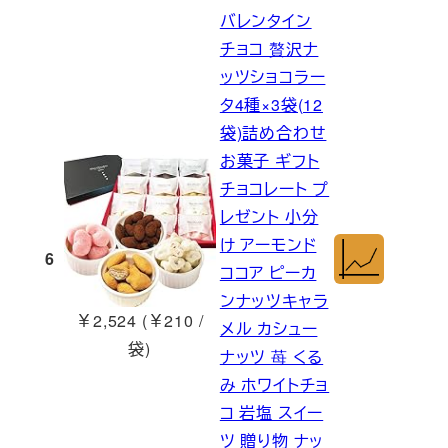
バレンタイン
チョコ 贅沢ナ
ッツショコラー
タ4種×3袋(12
袋)詰め合わせ
お菓子 ギフト
チョコレート プ
レゼント 小分
け アーモンド
6
ココア ピーカ
ンナッツキャラ
￥2,524 (￥210 /
メル カシュー
袋)
ナッツ 苺 くる
み ホワイトチョ
コ 岩塩 スイー
ツ 贈り物 ナッ