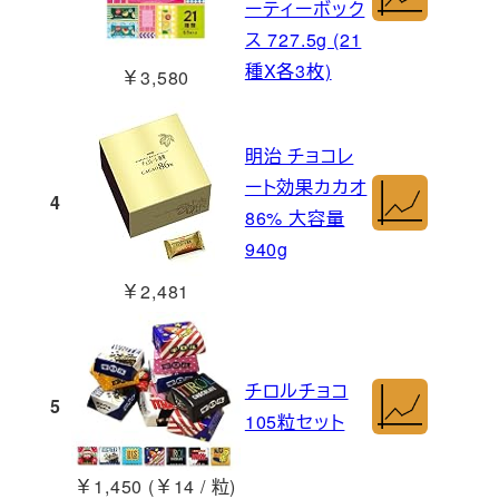
ーティーボック
ス 727.5g (21
種X各3枚)
￥3,580
明治 チョコレ
ート効果カカオ
4
86% 大容量
940g
￥2,481
チロルチョコ
5
105粒セット
￥1,450 (￥14 / 粒)