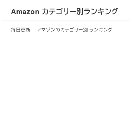
メ
Amazon カテゴリー別ランキング
イ
ン
毎日更新！ アマゾンのカテゴリー別 ランキング
コ
ン
テ
ン
ツ
へ
移
動