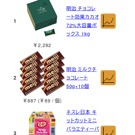
明治 チョコレ
ート効果カカオ
1
72%大容量ボ
ックス 1kg
￥2,282
明治 ミルクチ
2
ョコレート
50g×10個
￥887 (￥89 / 個)
ネスレ日本 キ
ットカットミニ
バラエティーパ
3