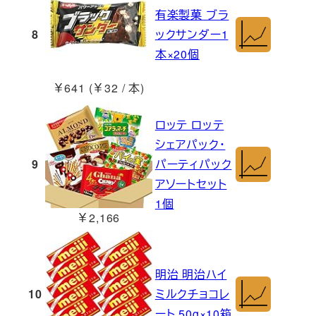
有楽製菓 ブラ
8
ックサンダー1
本×20個
￥641 (￥32 / 本)
ロッテ ロッテ
シェアパック・
9
パーティパック
アソートセット
1個
￥2,166
明治 明治ハイ
10
ミルクチョコレ
ート 50g×10箱