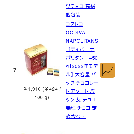
ツチョコ 高級
個包装
コストコ
GODIVA
NAPOLITANS
ゴディバ ナ
ポリタン 450
ｇ【2022年モデ
7
ル】 大容量 パ
ック チョコレー
￥1,910 (￥424 /
ト アソート パ
100 g)
ック 友 チョコ
義理 チョコ 詰
め合わせ