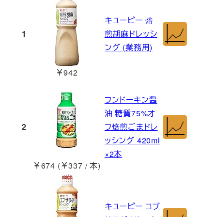
キユーピー 焙
1
煎胡麻ドレッシ
ング (業務用)
￥942
フンドーキン醤
油 糖質75%オ
2
フ焙煎ごまドレ
ッシング 420ml
×2本
￥674 (￥337 / 本)
キユーピー コブ