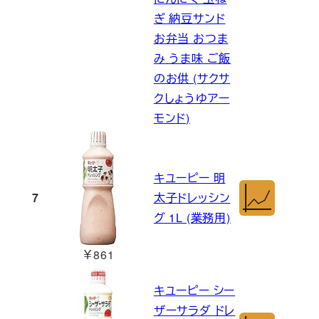
ぎ 納豆サンド
お弁当 おつま
み うま味 ご飯
のお供 (サクサ
クしょうゆアー
モンド)
キユーピー 明
7
太子ドレッシン
グ 1L (業務用)
￥861
キユーピー シー
ザーサラダ ドレ