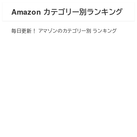
メ
Amazon カテゴリー別ランキング
イ
ン
毎日更新！ アマゾンのカテゴリー別 ランキング
コ
ン
テ
ン
ツ
へ
移
動