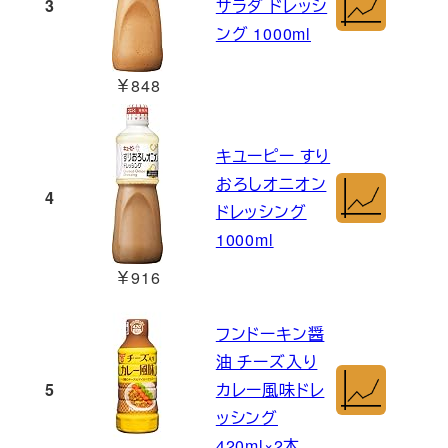
3
サラダ ドレッシ
ング 1000ml
￥848
キユーピー すり
おろしオニオン
4
ドレッシング
1000ml
￥916
フンドーキン醤
油 チーズ入り
5
カレー風味ドレ
ッシング
420ml×2本