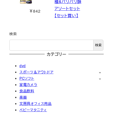
種&パリパリ麺
アソートセット
￥842
【セット買い】
検索
検索
カテゴリー
dvd
スポーツ＆アウトドア
PCソフト
家電カメラ
食品飲料
楽器
文房具オフィス用品
ベビーマタニティ