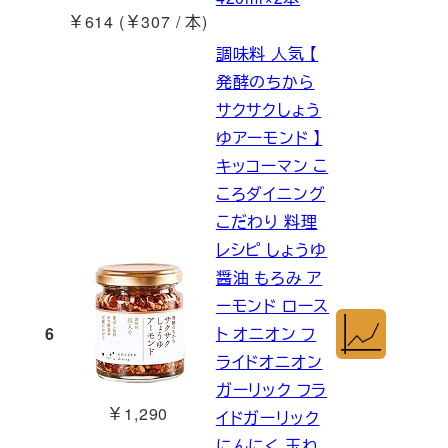
￥614 (￥307 / 本)
調味料 人気 【
発酵のちから
サクサクしょう
ゆアーモンド 】
キッコーマン こ
ころダイニング
こだわり 料理
レシピ しょうゆ
醤油 もろみ ア
ーモンド ロース
6
ト オニオン フ
ライドオニオン
ガーリック フラ
￥1,290
イドガーリック
にんにく 玉ね