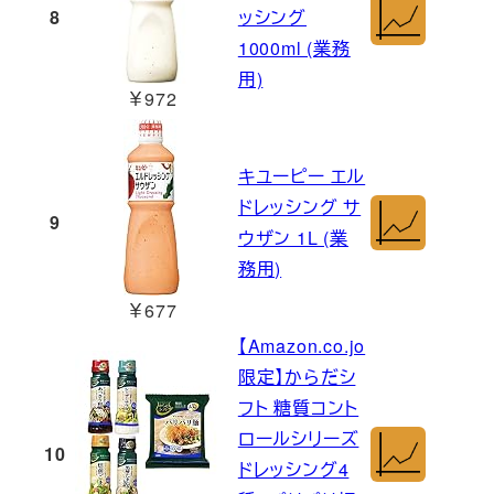
8
ッシング
1000ml (業務
用)
￥972
キユーピー エル
ドレッシング サ
9
ウザン 1L (業
務用)
￥677
【Amazon.co.jo
限定】からだシ
フト 糖質コント
ロールシリーズ
10
ドレッシング4