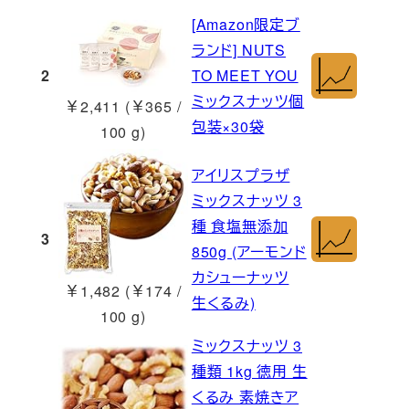
[Amazon限定ブ
ランド] NUTS
2
TO MEET YOU
ミックスナッツ個
￥2,411 (￥365 /
包装×30袋
100 g)
アイリスプラザ
ミックスナッツ 3
種 食塩無添加
3
850g (アーモンド
カシューナッツ
￥1,482 (￥174 /
生くるみ)
100 g)
ミックスナッツ 3
種類 1kg 徳用 生
くるみ 素焼きア