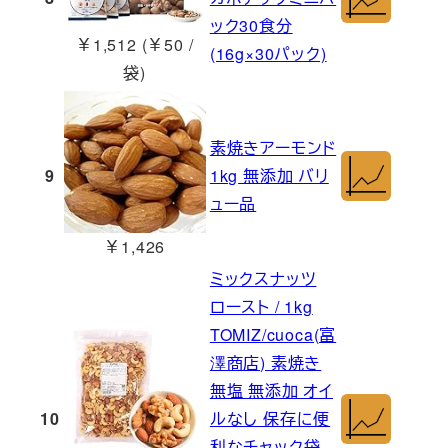
ック30食分
￥1,512 (￥50 /
(16g×30パック)
袋)
素焼きアーモンド
9
1kg 無添加 バリ
ュー品
￥1,426
ミックスナッツ
ロースト / 1kg
TOMIZ/cuoca(富
澤商店) 素焼き
無塩 無添加 オイ
10
ルなし 保存に便
利なチャック袋