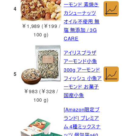
ーモンド 素焼き
4
カシューナッツ
オイル不使用 無
￥1,989 (￥199 /
塩 無添加 / 3G
100 g)
CARE
アイリスプラザ
アーモンド小魚
300g アーモンド
5
フィッシュ 小魚ア
ーモンド お菓子
￥983 (￥328 /
国産小魚
100 g)
[Amazon限定ブ
ランド] プレミア
ム 4種ミックスナ
ッツ 個包装x40