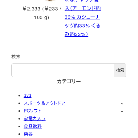
入（アーモンド約
￥2,333 (￥233 /
33% カシューナ
100 g)
ッツ約33% くる
み約33%）
検索
検索
カテゴリー
dvd
スポーツ＆アウトドア
PCソフト
家電カメラ
食品飲料
楽器