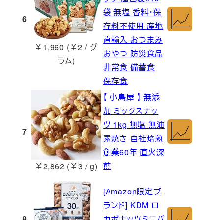
袋 無塩 香料・保
6
存料不使用 産地
直輸入 おつまみ
￥1,960 (￥2 / グ
おやつ 防災食品
ラム)
非常食 備蓄食
保存食
【 小島屋 】 無添
加 ミックスナッ
ツ 1kg 無塩 無油
7
素焼き 自社焙煎
創業60年 直火深
煎
￥2,862 (￥3 / g)
[Amazon限定ブ
ランド] KDM ロ
8
カボナッツミニパ