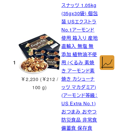
スナッツ 1.05kg
(35gx30袋) 個包
装 USエクストラ
No.1アーモンド
使用 箱入り 産地
直輸入 無塩 無
添加 植物油不使
1
用 (くるみ 素焼
き アーモンド素
焼き カシューナ
￥2,230 (￥212 /
ッツ マカダミア)
100 g)
(アーモンド等級：
US Extra No.1)
おつまみ おやつ
防災食品 非常食
備蓄食 保存食