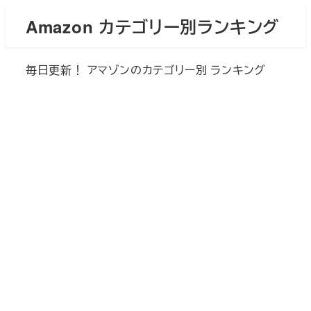
メ
Amazon カテゴリー別ランキング
イ
ン
毎日更新！ アマゾンのカテゴリー別 ランキング
コ
ン
テ
ン
ツ
へ
移
動