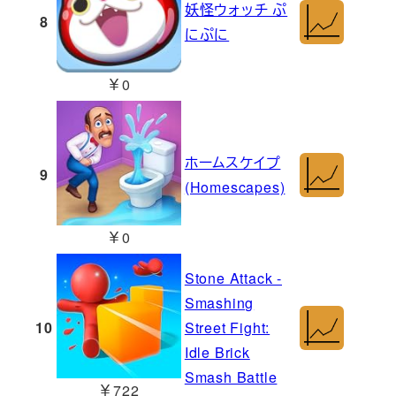
妖怪ウォッチ ぷ
8
にぷに
￥0
ホームスケイプ
9
(Homescapes)
￥0
Stone Attack -
Smashing
10
Street Fight:
Idle Brick
Smash Battle
￥722