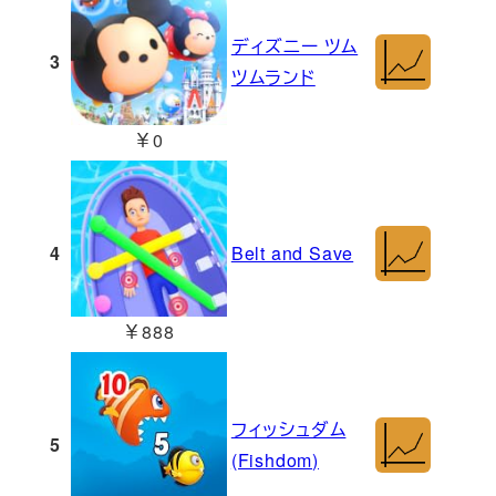
ディズニー ツム
3
ツムランド
￥0
4
Belt and Save
￥888
フィッシュダム
5
(Fishdom)