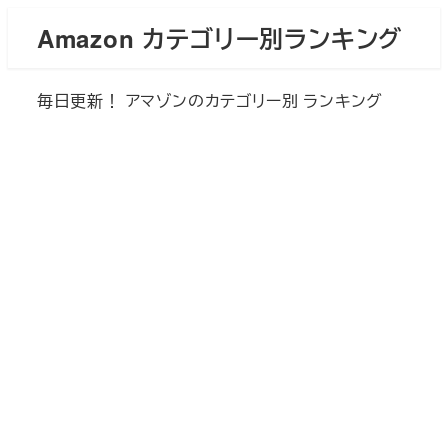
メ
Amazon カテゴリー別ランキング
イ
ン
毎日更新！ アマゾンのカテゴリー別 ランキング
コ
ン
テ
ン
ツ
へ
移
動