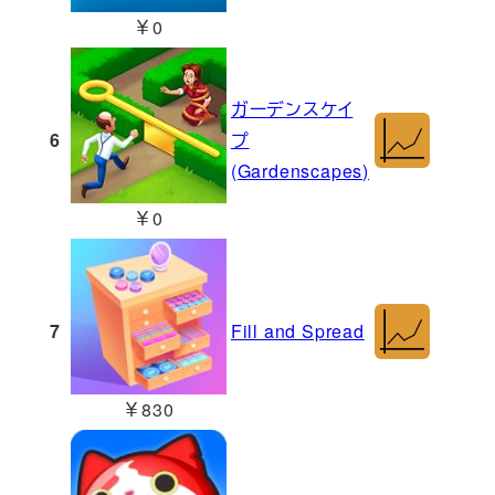
￥0
ガーデンスケイ
6
プ
(Gardenscapes)
￥0
7
Fill and Spread
￥830