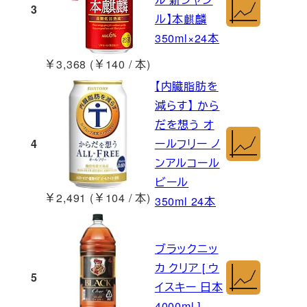
3
ル】本麒麟
350ml×24本
￥3,368 (￥140 / 本)
【内臓脂肪を
減らす】 から
だを想う オ
4
ールフリー ノ
ンアルコール
ビール
￥2,491 (￥104 / 本)
350ml 24本
ブラックニッ
カ クリア [ ウ
5
イスキー 日本
4000ml ]