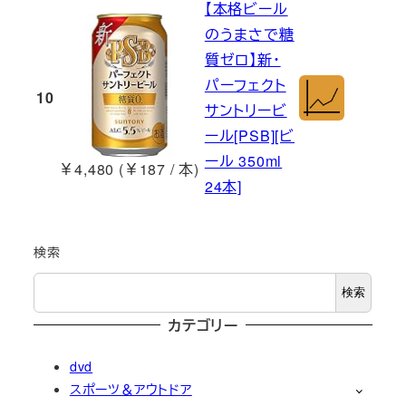
【本格ビール
のうまさで糖
質ゼロ】新・
パーフェクト
10
サントリービ
ール[PSB][ビ
ール 350ml
￥4,480 (￥187 / 本)
24本]
検索
検索
カテゴリー
dvd
スポーツ＆アウトドア