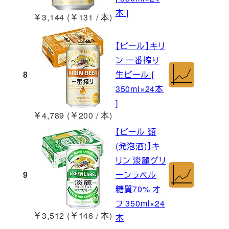
本 ]
￥3,144 (￥131 / 本)
【ビール】キリ
ン 一番搾り
8
生ビール [
350ml×24本
]
￥4,789 (￥200 / 本)
【ビール 類
(発泡酒)】キ
リン 淡麗グリ
9
ーンラベル
糖質70% オ
フ 350ml×24
￥3,512 (￥146 / 本)
本