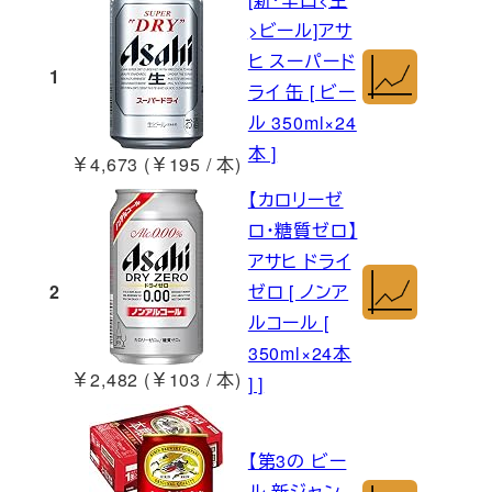
>ビール]アサ
ヒ スーパード
1
ライ 缶 [ ビー
ル 350ml×24
本 ]
￥4,673 (￥195 / 本)
【カロリーゼ
ロ・糖質ゼロ】
アサヒ ドライ
2
ゼロ [ ノンア
ルコール [
350ml×24本
￥2,482 (￥103 / 本)
] ]
【第3の ビー
ル 新ジャン