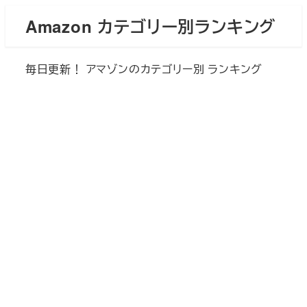
メ
Amazon カテゴリー別ランキング
イ
ン
毎日更新！ アマゾンのカテゴリー別 ランキング
コ
ン
テ
ン
ツ
へ
移
動