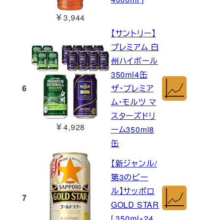
￥3,944
【サントリー】
プレミアム 白
州ハイボール
350ml4缶
6
ザ・プレミア
ム・モルツ マ
スターズドリ
￥4,928
ーム350ml8
缶
【新ジャンル/
第3のビー
ル】サッポロ
7
GOLD STAR
[ 350ml×24