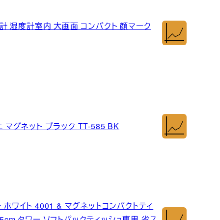
湿度計 湿度計室内 大画面 コンパクト 顔マーク
マグネット ブラック TT-585 BK
ホワイト 4001 & マグネットコンパクトティ
1.5cm タワー ソフトパックティッシュ専用 省ス