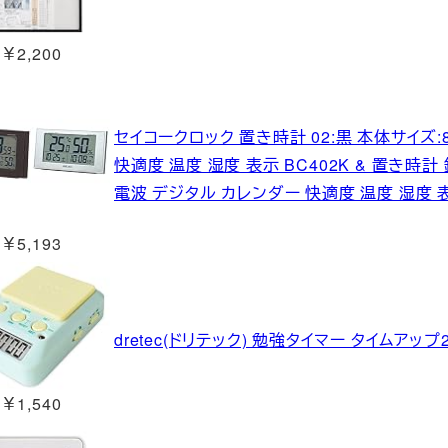
￥2,200
セイコークロック 置き時計 02:黒 本体サイズ:8.
快適度 温度 湿度 表示 BC402K & 置き時計 銀
電波 デジタル カレンダー 快適度 温度 湿度 表
￥5,193
dretec(ドリテック) 勉強タイマー タイムアップ2
￥1,540