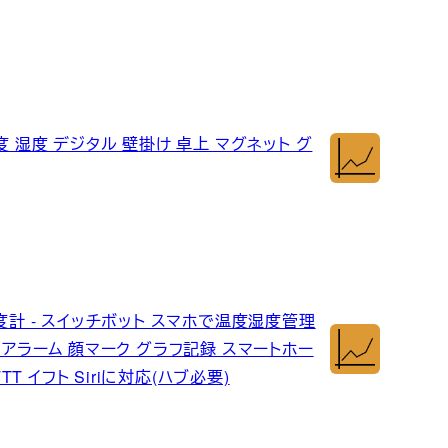
度 湿度 デジタル 壁掛け 卓上 マグネット グ
計 湿度計 - スイッチボット スマホで温度湿度管理
 アラーム 顔マーク グラフ記録 スマートホー
FTTT イフト Siriに対応(ハブ必要)