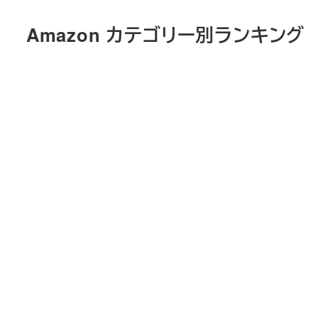
メ
Amazon カテゴリー別ランキング
イ
ン
コ
ン
テ
ン
ツ
へ
移
動