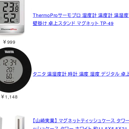
ThermoProサーモプロ 湿度計 温度計 温
壁掛け 卓上スタンド マグネット TP-49
￥999
タニタ 温湿度計 時計 温度 湿度 デジタル 卓上 
￥1,148
【山崎実業】 マグネットティッシュケース タワー 
ッシュケース タワー ホワイト 約11.5X5.5X2