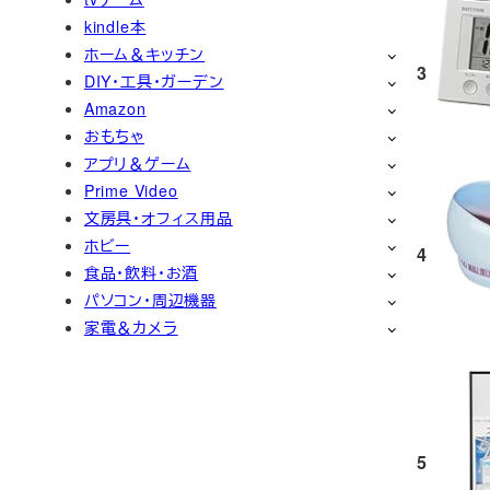
kindle本
ホーム＆キッチン
3
DIY・工具・ガーデン
Amazon
おもちゃ
アプリ＆ゲーム
Prime Video
文房具・オフィス用品
ホビー
4
食品・飲料・お酒
パソコン・周辺機器
家電＆カメラ
5