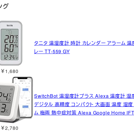
ング
タニタ 温湿度計 時計 カレンダー アラーム 温
レー TT-559 GY
￥1,680
SwitchBot 温湿度計プラス Alexa 温度
デジタル 高精度 コンパクト 大画面 温度 湿度
ム 梅雨 熱中症対策 Alexa Google Home I
￥2,780