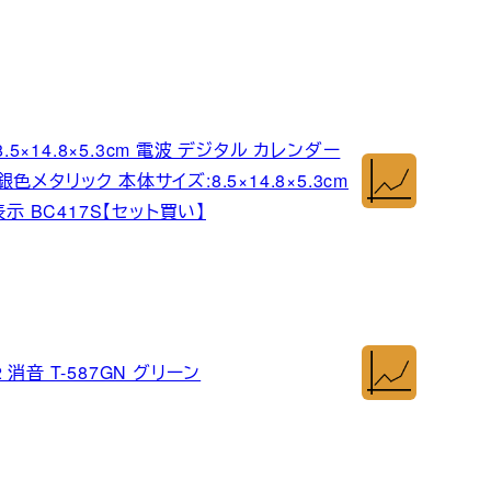
5×14.8×5.3cm 電波 デジタル カレンダー
色メタリック 本体サイズ:8.5×14.8×5.3cm
示 BC417S【セット買い】
 消音 T-587GN グリーン