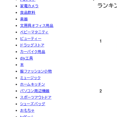
ランキ
家電カメラ
食品飲料
楽器
文房具オフィス用品
ベビーマタニティ
ビューティー
1
ドラッグストア
カーバイク用品
diy工具
本
服ファッション小物
ミュージック
ホームキッチン
2
パソコン周辺機器
スポーツアウトドア
シューズバッグ
おもちゃ
tvゲーム