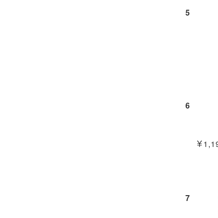
5
6
￥1,19
7