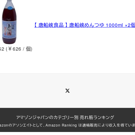
【 唐船峡食品 】 唐船峡めんつゆ 1000ml ×2
2 (￥626 / 個)
Twitter
アマゾンジャパンのカテゴリー別 売れ筋ランキング
azonのアソシエイトとして、Amazon Ranking は適格販売により収入を得てい