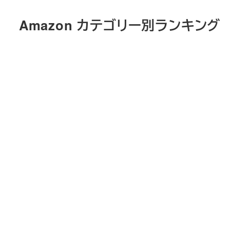
メ
Amazon カテゴリー別ランキング
イ
ン
コ
ン
テ
ン
ツ
へ
移
動