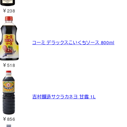
￥238
コーミ デラックスこいくちソース 800ml
￥518
吉村醸造サクラカネヨ 甘露 1L
￥856