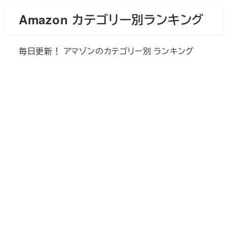
メ
Amazon カテゴリー別ランキング
イ
ン
毎日更新！ アマゾンのカテゴリー別 ランキング
コ
ン
テ
ン
ツ
へ
移
動