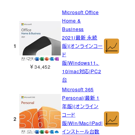
Microsoft Office
Home &
Business
2021(最新 永続
1
版)|オンラインコー
ド
版|Windows11、
￥34,452
10/mac対応|PC2
台
Microsoft 365
Personal(最新 1
年版)|オンライン
コード
2
版|Win/Mac/iPad|
インストール台数