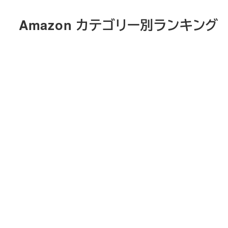
メ
Amazon カテゴリー別ランキング
イ
ン
コ
ン
テ
ン
ツ
へ
移
動