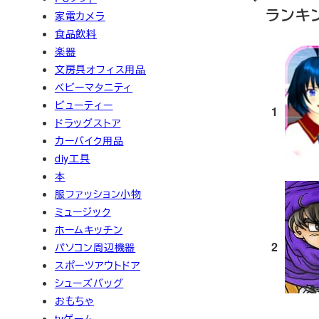
ランキ
家電カメラ
食品飲料
楽器
文房具オフィス用品
ベビーマタニティ
ビューティー
1
ドラッグストア
カーバイク用品
diy工具
本
服ファッション小物
ミュージック
ホームキッチン
2
パソコン周辺機器
スポーツアウトドア
シューズバッグ
おもちゃ
tvゲーム