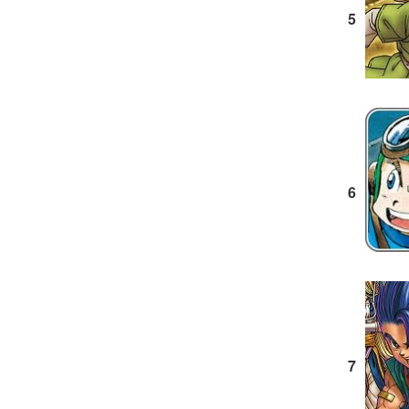
5
6
7