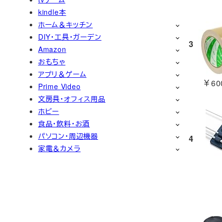
kindle本
ホーム＆キッチン
DIY・工具・ガーデン
3
Amazon
おもちゃ
アプリ＆ゲーム
￥600
Prime Video
文房具・オフィス用品
ホビー
食品・飲料・お酒
パソコン・周辺機器
4
家電＆カメラ