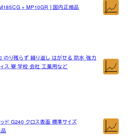
185CG + MP10GR ] 国内正規品
力 のり残らず 繰り返し はがせる 防水 強力
ィス 寮 学校 会社 工業用など
パッド G240 クロス表面 標準サイズ
規品