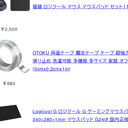
福袋 ロジクール マウス マウスパッド セット [ M
￥2,500
OTOKU 両面テープ 魔法テープ テープ 超強
滑り止め 洗濯可能 多機能 多サイズ 家庭 オフ
(3cmx0.2cmx1m)
￥680
Logicool G ロジクール G ゲーミングマウス
340×280×1mm マウスパッド G240f 国内正