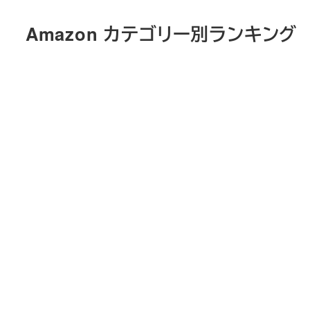
メ
Amazon カテゴリー別ランキング
イ
ン
コ
ン
テ
ン
ツ
へ
移
動