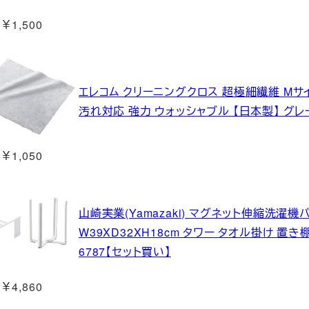
￥1,500
エレコム クリーニングクロス 超極細繊維 Mサ
汚れ対応 強力 ウォッシャブル 【日本製】 グレー 
￥1,050
山崎実業(Yamazaki) マグネット伸縮洗濯機
W39XD32XH18cm タワー タオル掛け 置き
6787【セット買い】
￥4,860