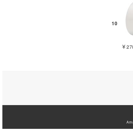
10
￥278
Am