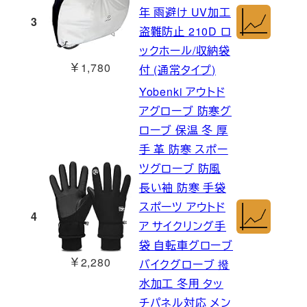
年 雨避け UV加工
3
盗難防止 210D ロ
ックホール/収納袋
￥1,780
付 (通常タイプ)
Yobenki アウトド
アグローブ 防寒グ
ローブ 保温 冬 厚
手 革 防寒 スポー
ツグローブ 防風
長い袖 防寒 手袋
スポーツ アウトド
4
ア サイクリング手
袋 自転車グローブ
￥2,280
バイクグローブ 撥
水加工 冬用 タッ
チパネル対応 メン