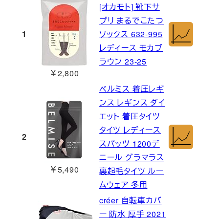
[オカモト] 靴下サ
プリ まるでこたつ
1
ソックス 632-995
レディース モカブ
ラウン 23-25
￥2,800
ベルミス 着圧レギ
ンス レギンス ダイ
エット 着圧タイツ
タイツ レディース
2
スパッツ 1200デ
ニール グラマラス
￥5,490
裏起毛タイツ ルー
ムウェア 冬用
créer 自転車カバ
ー 防水 厚手 2021