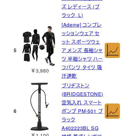
ズ レディース (ブ
ラック, L)
[Ademe] コンプレ
ッションウェア セ
ット スポーツウェ
5
ア メンズ 長袖シャ
ツ 半袖シャツ ハー
フパンツ タイツ 吸
￥3,980
汗速乾
ブリヂストン
(BRIDGESTONE)
空気入れ スマート
6
ポンプ PM-501 ブ
ラック
A402223BL SG
￥1,100