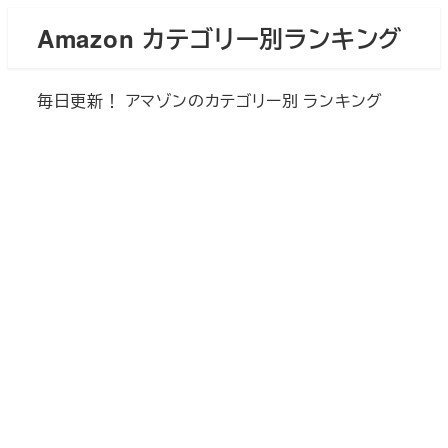
メ
Amazon カテゴリー別ランキング
イ
ン
毎日更新！ アマゾンのカテゴリー別 ランキング
コ
ン
テ
ン
ツ
へ
移
動