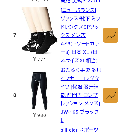
規格 英式トンボロ
[ニューバランス]
ソックス/靴下 ミッ
ドレングス3Pソッ
7
クス メンズ
AS8(アソートカラ
ー8) 日本 XL (日
￥771
本サイズXL相当)
おたふく手袋 冬用
インナー ロングタ
イツ [保温 吸汗速
8
乾 前開き コンプ
レッション メンズ]
JW-165 ブラック
￥980
L
sillictor スポーツ