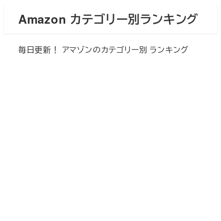
メ
Amazon カテゴリー別ランキング
イ
ン
毎日更新！ アマゾンのカテゴリー別 ランキング
コ
ン
テ
ン
ツ
へ
移
動