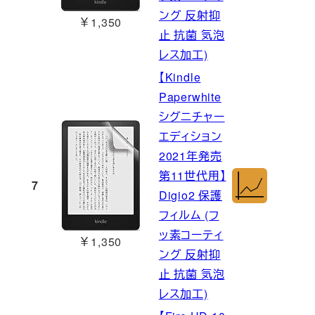
ング 反射抑
￥1,350
止 抗菌 気泡
レス加工)
【Kindle
Paperwhite
シグニチャー
エディション
2021年発売
第11世代用】
7
Digio2 保護
フィルム (フ
ッ素コーティ
￥1,350
ング 反射抑
止 抗菌 気泡
レス加工)