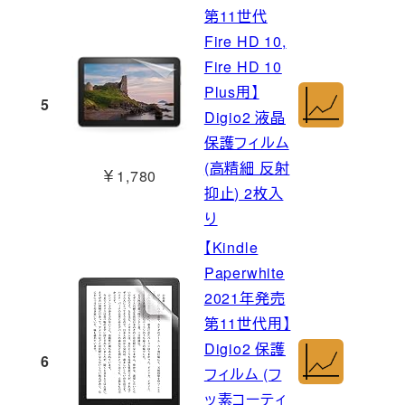
第11世代
Fire HD 10,
Fire HD 10
Plus用】
5
Digio2 液晶
保護フィルム
(高精細 反射
￥1,780
抑止) 2枚入
り
【Kindle
Paperwhite
2021年発売
第11世代用】
Digio2 保護
6
フィルム (フ
ッ素コーティ