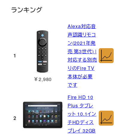
ランキング
Alexa対応音
声認識リモコ
ン(2021年発
売 第3世代) |
1
対応する別売
りのFire TV
本体が必要
￥2,980
です
Fire HD 10
Plus タブレ
ット 10.1イン
2
チHDディス
プレイ 32GB