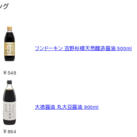
ング
フンドーキン 吉野杉樽天然醸造醤油 500ml
￥548
大徳醤油 丸大豆醤油 900ml
￥864