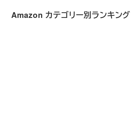
メ
Amazon カテゴリー別ランキング
イ
ン
コ
ン
テ
ン
ツ
へ
移
動