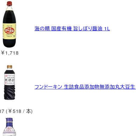
海の精 国産有機 旨しぼり醤油 1L
￥1,718
フンドーキン 生詰食品添加物無添加丸大豆生しょ
7 (￥518 / 本)