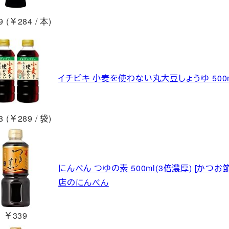
 (￥284 / 本)
イチビキ 小麦を使わない丸大豆しょうゆ 500m
 (￥289 / 袋)
にんべん つゆの素 500ml(3倍濃厚) [かつお
店のにんべん
￥339