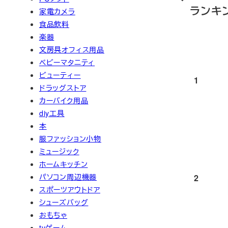
ランキ
家電カメラ
食品飲料
楽器
文房具オフィス用品
ベビーマタニティ
ビューティー
1
ドラッグストア
カーバイク用品
diy工具
本
服ファッション小物
ミュージック
ホームキッチン
パソコン周辺機器
2
スポーツアウトドア
シューズバッグ
おもちゃ
tvゲーム