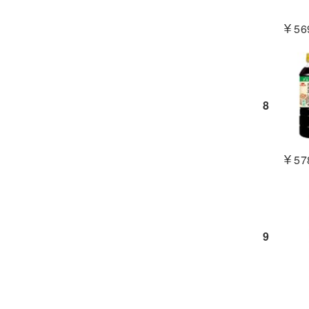
￥569
8
￥578
9