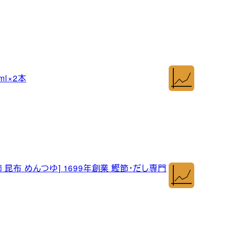
l×2本
節 昆布 めんつゆ] 1699年創業 鰹節・だし専門