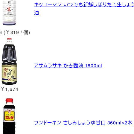
キッコーマン いつでも新鮮しぼりたて生しょうゆ4
油
 (￥319 / 個)
アサムラサキ かき醤油 1800ml
￥1,674
フンドーキン さしみしょうゆ甘口 360ml×2本