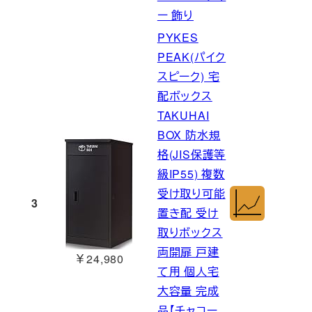
ー 飾り
PYKES
PEAK(パイク
スピーク) 宅
配ボックス
TAKUHAI
BOX 防水規
格(JIS保護等
級IP55) 複数
受け取り可能
3
置き配 受け
取りボックス
両開扉 戸建
￥24,980
て用 個人宅
大容量 完成
品【チャコー