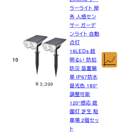
ラーライト 屋
外 人感セン
サー ガーデ
ンライト 自動
点灯
16LEDs 超
10
明るい 防犯
防災 装置簡
単 IP67防水
￥3,399
昼光色 180°
調整可能
120°感応 庭
園灯 芝生 駐
車場 2個セッ
ト