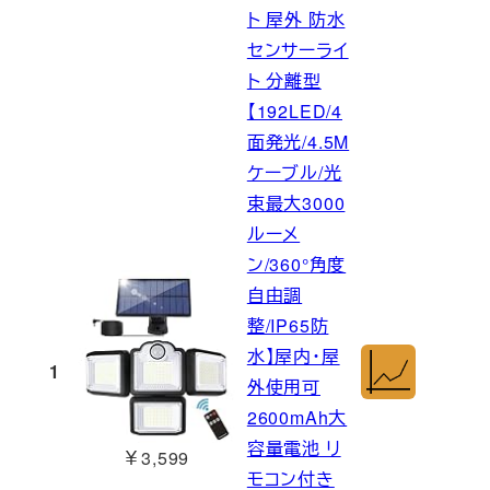
ト 屋外 防水
センサーライ
ト 分離型
【192LED/4
面発光/4.5M
ケーブル/光
束最大3000
ルーメ
ン/360°角度
自由調
整/IP65防
水】屋内・屋
1
外使用可
2600mAh大
容量電池 リ
￥3,599
モコン付き