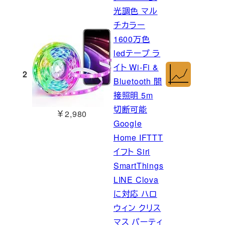
光調色 マル
チカラー
1600万色
ledテープ ラ
イト Wi-Fi &
2
Bluetooth 間
接照明 5m
切断可能
￥2,980
Google
Home IFTTT
イフト Siri
SmartThings
LINE Clova
に対応 ハロ
ウィン クリス
マス パーティ