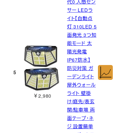
代0 人感セン
サー LEDラ
イト【自動点
灯 310LED 5
面発光 3つ知
能モード 太
陽光発電
IP67防水】
防災対策 ガ
5
ーデンライト
屋外ウォール
ライト 壁掛
￥2,980
け/庭先/表玄
関/駐車場 両
面テープ・ネ
ジ 設置簡単