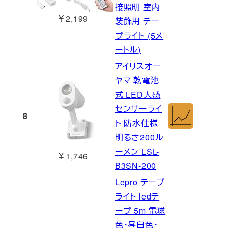
接照明 室内
￥2,199
装飾用 テー
プライト (5メ
ートル)
アイリスオー
ヤマ 乾電池
式 LED人感
センサーライ
8
ト 防水仕様
明るさ200ル
ーメン LSL-
￥1,746
B3SN-200
Lepro テープ
ライト ledテ
ープ 5m 電球
色・昼白色・