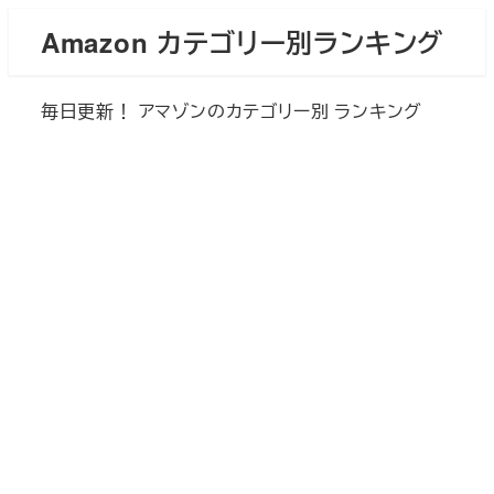
メ
Amazon カテゴリー別ランキング
イ
ン
毎日更新！ アマゾンのカテゴリー別 ランキング
コ
ン
テ
ン
ツ
へ
移
動