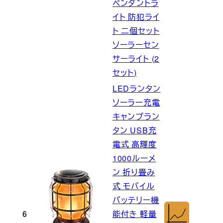
ペンダントラ
イト 防犯ライ
ト 二個セット
ソーラーセン
サーライト (2
セット)
LEDランタン
ソーラー充電
キャンプラン
タン USB充
電式 高輝度
1000ルーメ
ン 折り畳み
式 モバイル
バッテリー機
6
能付き 軽量