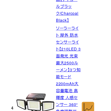
ルブラッ
ク/Charcoal
Black】
ソーラーライ
ト 屋外 防水
センサーライ
ト【210LED 3
面発光 光束
最大2500ル
ーメン】3つ知
能モード
2200mAh大
容量電池 高
輝度 人感セ
ンサー 360°
4