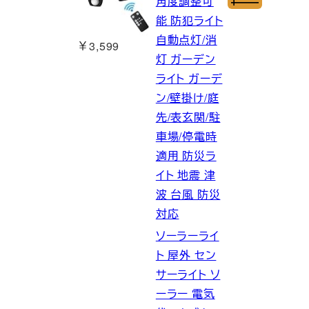
角度調整可
能 防犯ライト
自動点灯/消
￥3,599
灯 ガーデン
ライト ガーデ
ン/壁掛け/庭
先/表玄関/駐
車場/停電時
適用 防災ラ
イト 地震 津
波 台風 防災
対応
ソーラーライ
ト 屋外 セン
サーライト ソ
ーラー 電気