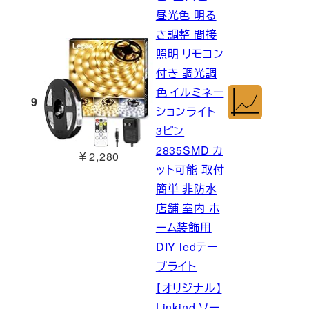
昼光色 明る
さ調整 間接
照明 リモコン
付き 調光調
色 イルミネー
9
ションライト
3ピン
2835SMD カ
￥2,280
ット可能 取付
簡単 非防水
店舗 室内 ホ
ーム装飾用
DIY ledテー
プライト
【オリジナル】
Linkind ソー