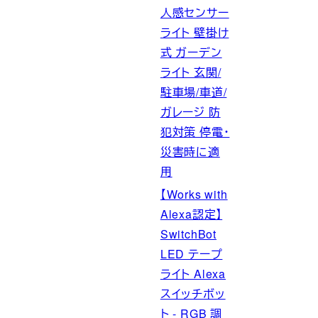
人感センサー
ライト 壁掛け
式 ガーデン
ライト 玄関/
駐車場/車道/
ガレージ 防
犯対策 停電・
災害時に適
用
【Works with
Alexa認定】
SwitchBot
LED テープ
ライト Alexa
スイッチボッ
ト - RGB 調