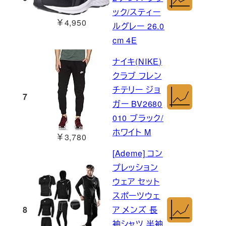
ック/スティー
￥4,950
ルグレー 26.0
cm 4E
ナイキ(NIKE)
クラブ フレン
チテリー ジョ
7
ガー BV2680
010 ブラック/
ホワイト M
￥3,780
[Ademe] コン
プレッション
ウェア セット
スポーツウェ
8
ア メンズ 長
袖シャツ 半袖