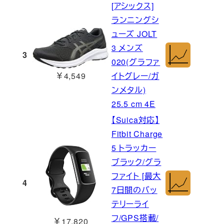
[アシックス]
ランニングシ
ューズ JOLT
3 メンズ
3
020(グラファ
￥4,549
イトグレー/ガ
ンメタル)
25.5 cm 4E
【Suica対応】
Fitbit Charge
5 トラッカー
ブラック/グラ
ファイト [最大
4
7日間のバッ
テリーライ
フ/GPS搭載/
￥17,820