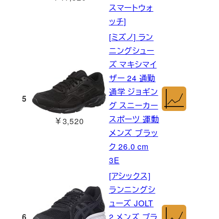
スマートウォ
ッチ]
[ミズノ] ラン
ニングシュー
ズ マキシマイ
ザー 24 通勤
通学 ジョギン
5
グ スニーカー
スポーツ 運動
￥3,520
メンズ ブラッ
ク 26.0 cm
3E
[アシックス]
ランニングシ
ューズ JOLT
6
2 メンズ ブラ