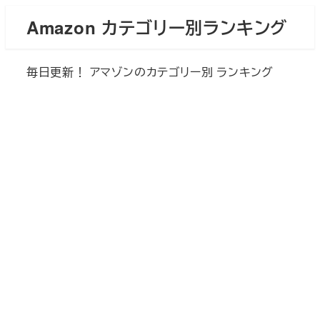
メ
Amazon カテゴリー別ランキング
イ
ン
毎日更新！ アマゾンのカテゴリー別 ランキング
コ
ン
テ
ン
ツ
へ
移
動