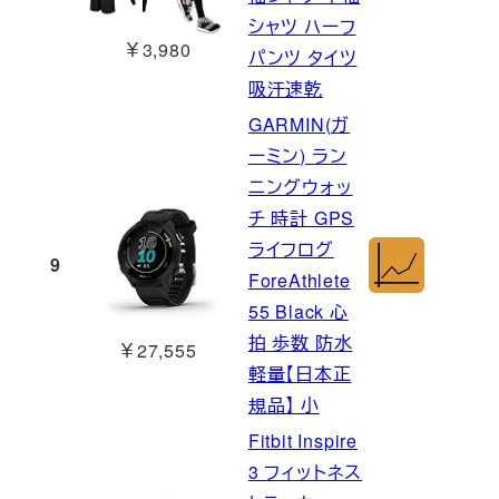
シャツ ハーフ
￥3,980
パンツ タイツ
吸汗速乾
GARMIN(ガ
ーミン) ラン
ニングウォッ
チ 時計 GPS
ライフログ
9
ForeAthlete
55 Black 心
拍 歩数 防水
￥27,555
軽量【日本正
規品】 小
Fitbit Inspire
3 フィットネス