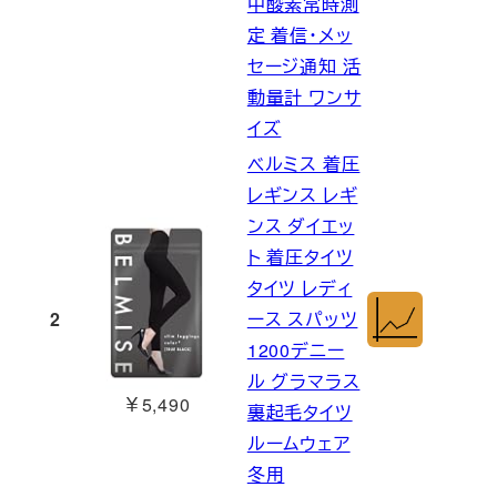
中酸素常時測
定 着信・メッ
セージ通知 活
動量計 ワンサ
イズ
ベルミス 着圧
レギンス レギ
ンス ダイエッ
ト 着圧タイツ
タイツ レディ
2
ース スパッツ
1200デニー
ル グラマラス
￥5,490
裏起毛タイツ
ルームウェア
冬用