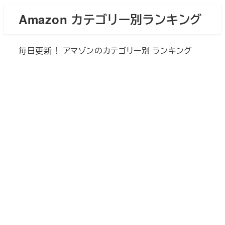
メ
Amazon カテゴリー別ランキング
イ
ン
毎日更新！ アマゾンのカテゴリー別 ランキング
コ
ン
テ
ン
ツ
へ
移
動