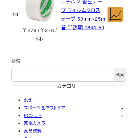
ニチバン 養生テー
プ フィルムクロス
10
テープ 50mm×25m
巻 半透明 1840-50
￥278 (￥278 /
個)
検索
検索
カテゴリー
dvd
スポーツ＆アウトドア
PCソフト
家電カメラ
食品飲料