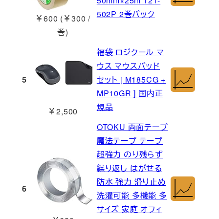
50mm×25m 121-
502P 2巻パック
￥600 (￥300 /
巻)
福袋 ロジクール マ
ウス マウスパッド
5
セット [ M185CG +
MP10GR ] 国内正
規品
￥2,500
OTOKU 両面テープ
魔法テープ テープ
超強力 のり残らず
繰り返し はがせる
防水 強力 滑り止め
6
洗濯可能 多機能 多
サイズ 家庭 オフィ