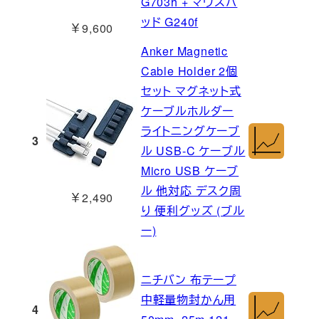
G703h + マウスパ
ッド G240f
￥9,600
Anker Magnetic
Cable Holder 2個
セット マグネット式
ケーブルホルダー
ライトニングケーブ
3
ル USB-C ケーブル
Micro USB ケーブ
ル 他対応 デスク周
￥2,490
り 便利グッズ (ブル
ー)
ニチバン 布テープ
中軽量物封かん用
4