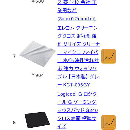
￥680
ス 寮 学校 会社 工
業用など
(3cmx0.2cmx1m)
エレコム クリーニン
グクロス 超極細繊
維 Mサイズ クリーナ
ー マイクロファイバ
7
ー 水性/油性汚れ対
応 強力 ウォッシャ
￥964
ブル 【日本製】 グレ
ー KCT-006GY
Logicool G ロジク
ール G ゲーミング
マウスパッド G240
クロス表面 標準サ
8
イズ