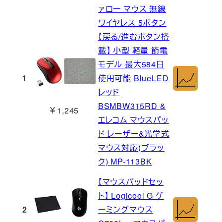
ァロー マウス 無線
ワイヤレス 5ボタン
【戻る/進むボタン搭
載】 小型 軽量 節電
モデル 最大584日
1
使用可能 BlueLED
レッド
BSMBW315RD &
￥1,245
エレコム マウスパッ
ド レーザー&光学式
マウス対応(ブラッ
ク) MP-113BK
【マウスパッドセッ
ト】 Logicool G ゲ
2
ーミングマウス