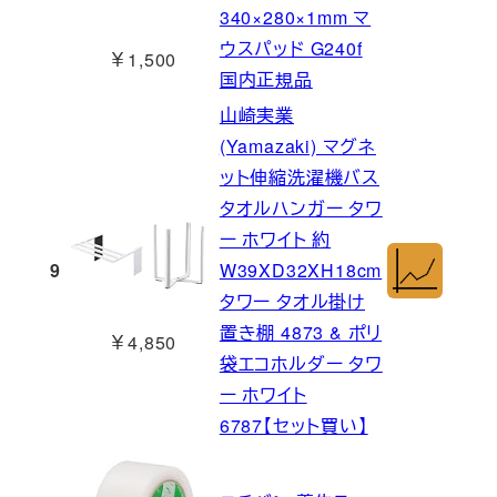
340×280×1mm マ
ウスパッド G240f
￥1,500
国内正規品
山崎実業
(Yamazaki) マグネ
ット伸縮洗濯機バス
タオルハンガー タワ
ー ホワイト 約
9
W39XD32XH18cm
タワー タオル掛け
置き棚 4873 & ポリ
￥4,850
袋エコホルダー タワ
ー ホワイト
6787【セット買い】