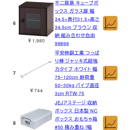
不二貿易 キューブボ
ックス ガラス扉 幅
34.5×奥行31.5×高さ
6
34.5cm ブラウン 収
納 組み合わせ自由
￥1,980
99899
平安伸銅工業 つっぱ
り棒 ジャッキ式超強
力タイプ ホワイト 幅
7
75~120cm 耐荷重
50~30kg パイプ直径
￥744
3cm RTW-75
JEJアステージ 収納
ボックス 日本製 NC
ボックス おもちゃ箱
8
#50 積み重ね [幅