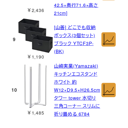
42.5×奥行71.6×高さ
￥2,436
21cm]
[山善] どこでも収納
ボックス(3個セット)
9
ブラック YTCF3P-
(BK)
￥1,190
山崎実業(Yamazaki)
キッチンエコスタンド
ホワイト 約
10
W12×D9.5×H26.5cm
タワー tower 水切り
三角コーナー スリムに
￥1,485
折り畳める 6784