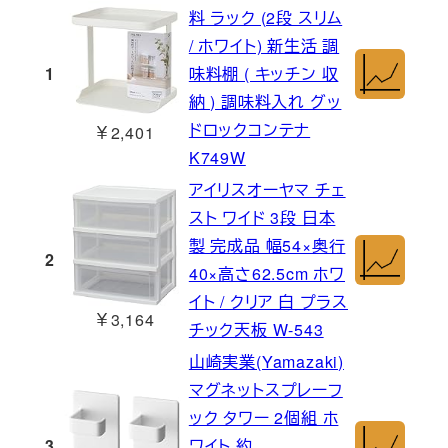
料 ラック (2段 スリム
/ ホワイト) 新生活 調
1
味料棚 ( キッチン 収
納 ) 調味料入れ グッ
ドロックコンテナ
￥2,401
K749W
アイリスオーヤマ チェ
スト ワイド 3段 日本
製 完成品 幅54×奥行
2
40×高さ62.5cm ホワ
イト / クリア 白 プラス
￥3,164
チック天板 W-543
山崎実業(Yamazaki)
マグネットスプレーフ
ック タワー 2個組 ホ
3
ワイト 約