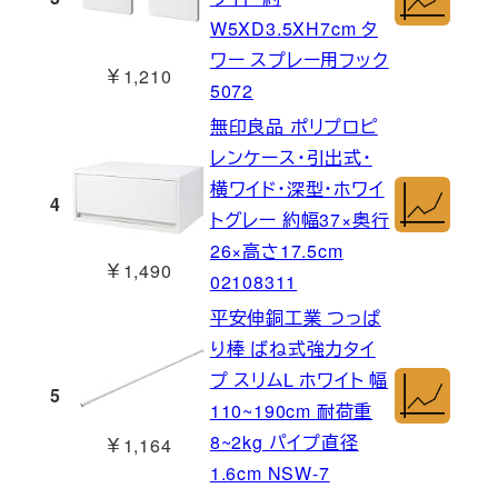
W5XD3.5XH7cm タ
ワー スプレー用フック
￥1,210
5072
無印良品 ポリプロピ
レンケース・引出式・
横ワイド・深型・ホワイ
4
トグレー 約幅37×奥行
26×高さ17.5cm
￥1,490
02108311
平安伸銅工業 つっぱ
り棒 ばね式強力タイ
プ スリムL ホワイト 幅
5
110~190cm 耐荷重
8~2kg パイプ直径
￥1,164
1.6cm NSW-7