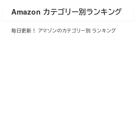
メ
Amazon カテゴリー別ランキング
イ
ン
毎日更新！ アマゾンのカテゴリー別 ランキング
コ
ン
テ
ン
ツ
へ
移
動