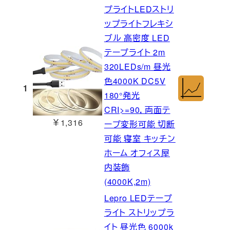
プライトLEDストリ
ップライトフレキシ
ブル 高密度 LED
テープライト 2m
320LEDs/m 昼光
色4000K DC5V
1
180°発光
CRI>=90，両面テ
￥1,316
ープ変形可能 切断
可能 寝室 キッチン
ホーム オフィス屋
内装飾
(4000K,2m)
Lepro LEDテープ
ライト ストリップラ
イト 昼光色 6000k