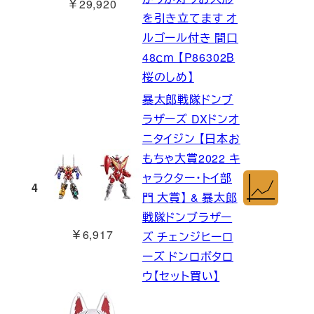
￥29,920
を引き立てます オ
ルゴール付き 間口
48ｃｍ 【P86302B
桜のしめ】
暴太郎戦隊ドンブ
ラザーズ DXドンオ
ニタイジン 【日本お
もちゃ大賞2022 キ
ャラクター・トイ部
4
門 大賞】 & 暴太郎
戦隊ドンブラザー
￥6,917
ズ チェンジヒーロ
ーズ ドンロボタロ
ウ【セット買い】