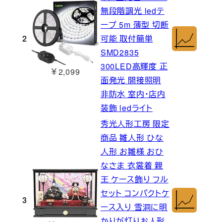
無段階調光 ledテ
ープ 5m 薄型 切断
2
可能 取付簡単
SMD2835
300LED高輝度 正
￥2,099
面発光 間接照明
非防水 室内・店内
装飾 ledライト
秀光人形工房 限定
商品 雛人形 ひな
人形 お雛様 おひ
なさま 衣裳着 親
王 ケース飾り フル
セット コンパクトケ
3
ース入り 雪洞に明
かりが灯りお人形