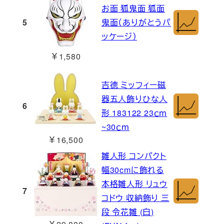
お面 狐鬼面 狐面
5
鬼面（ありがとうパ
ッケージ）
￥1,580
吉徳 ミッフィー磁
器五人飾りひな人
6
形 183122 23ｃｍ
~30ｃｍ
￥16,500
雛人形 コンパクト
幅30cmに飾れる
本格雛人形 リュウ
7
コドウ 収納飾り 三
段 令花雛 (白)