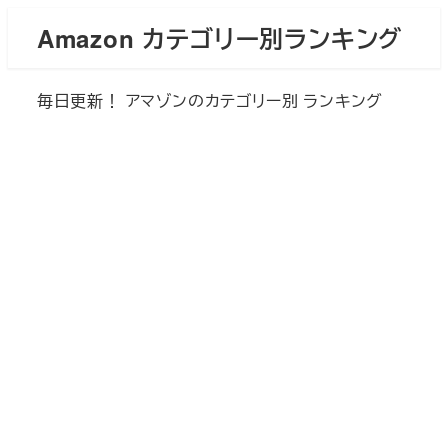
メ
Amazon カテゴリー別ランキング
イ
ン
毎日更新！ アマゾンのカテゴリー別 ランキング
コ
ン
テ
ン
ツ
へ
移
動