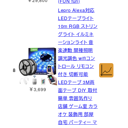
￥29,800
(FUN fun)
Lepro Alexa対応
LEDテープライト
10m RGB ストリン
グライト イルミネ
ーションライト 音
楽連動 間接照明
調光調色 wifiコン
トロール リモコン
8
付き 切断可能
LEDテープ 3M両
￥3,699
面テープ DIY 取付
簡単 雰囲気作り
店舗 ゲーム室 カラ
オケ 装飾用 部屋
自宅 パーティー マ