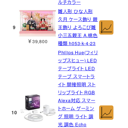
ルチカラー
雛人形 ひな人形
久月 ケース飾り 親
9
王飾り よろこび雛
小三五親王 A.桃色
￥39,800
種類 h053-k-4-23
Philips Hue(フィリ
ップスヒュー) LED
テープライト LED
テープ スマートラ
イト 間接照明 スト
リップライト RGB
Alexa対応 スマー
トホーム ゲーミン
10
グ 照明 ライト 調
光 調色 Echo