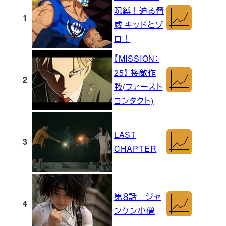
呪縛！迫る脅
1
威 キッドとゾ
ロ！
【MISSION：
25】 接敵作
2
戦(ファースト
コンタクト)
LAST
3
CHAPTER
第８話 ジャ
4
ンケン小僧