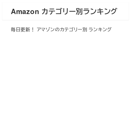
メ
Amazon カテゴリー別ランキング
イ
ン
毎日更新！ アマゾンのカテゴリー別 ランキング
コ
ン
テ
ン
ツ
へ
移
動