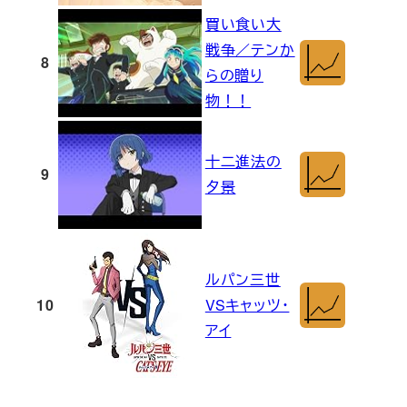
買い食い大
戦争／テンか
8
らの贈り
物！！
十二進法の
9
夕景
ルパン三世
10
VSキャッツ・
アイ