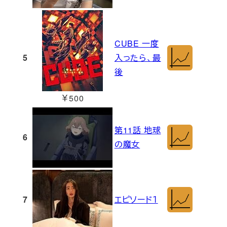
CUBE 一度
5
入ったら、最
後
￥500
第11話 地球
6
の魔女
7
エピソード１