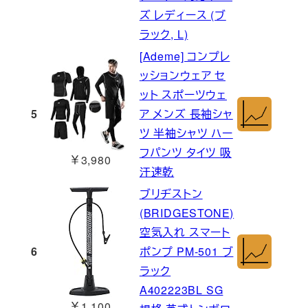
ズ レディース (ブ
ラック, L)
[Ademe] コンプレ
ッションウェア セ
ット スポーツウェ
5
ア メンズ 長袖シャ
ツ 半袖シャツ ハー
フパンツ タイツ 吸
￥3,980
汗速乾
ブリヂストン
(BRIDGESTONE)
空気入れ スマート
6
ポンプ PM-501 ブ
ラック
A402223BL SG
￥1,100