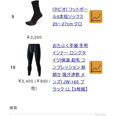
[タビオ] フットボー
9
ル5本指ソックス
25～27cm クロ
￥2,200
おたふく手袋 冬用
インナー ロングタ
イツ[保温 起毛 コ
10
ンプレッション 前
開き 吸汗速乾 メ
￥2,400 (￥800 /
ンズ] JW-165 ブ
枚)
ラック LL 【3枚組】
検索