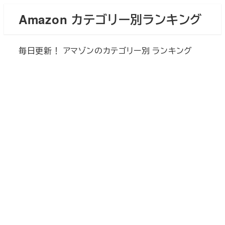
メ
Amazon カテゴリー別ランキング
イ
ン
毎日更新！ アマゾンのカテゴリー別 ランキング
コ
ン
テ
ン
ツ
へ
移
動