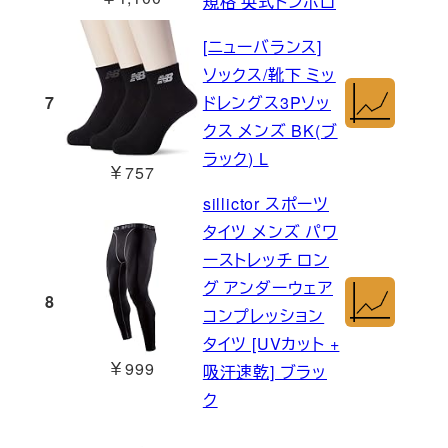
規格 英式トンボロ
[ニューバランス]
ソックス/靴下 ミッ
7
ドレングス3Pソッ
クス メンズ BK(ブ
ラック) L
￥757
sillictor スポーツ
タイツ メンズ パワ
ーストレッチ ロン
グ アンダーウェア
8
コンプレッション
タイツ [UVカット +
￥999
吸汗速乾] ブラッ
ク