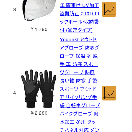
年 雨避け UV加工
3
盗難防止 210D ロ
ックホール/収納袋
￥1,780
付 (通常タイプ)
Yobenki アウトド
アグローブ 防寒グ
ローブ 保温 冬 厚
手 革 防寒 スポー
ツグローブ 防風
長い袖 防寒 手袋
スポーツ アウトド
4
ア サイクリング手
袋 自転車グローブ
￥2,280
バイクグローブ 撥
水加工 冬用 タッ
チパネル対応 メン