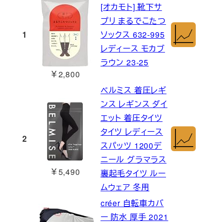
[オカモト] 靴下サ
プリ まるでこたつ
1
ソックス 632-995
レディース モカブ
ラウン 23-25
￥2,800
ベルミス 着圧レギ
ンス レギンス ダイ
エット 着圧タイツ
タイツ レディース
2
スパッツ 1200デ
ニール グラマラス
￥5,490
裏起毛タイツ ルー
ムウェア 冬用
créer 自転車カバ
ー 防水 厚手 2021