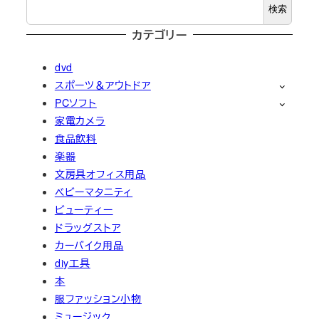
検索
カテゴリー
dvd
スポーツ＆アウトドア
PCソフト
家電カメラ
食品飲料
楽器
文房具オフィス用品
ベビーマタニティ
ビューティー
ドラッグストア
カーバイク用品
diy工具
本
服ファッション小物
ミュージック